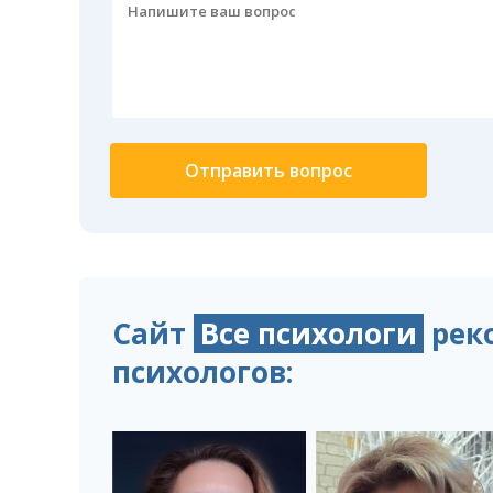
Сайт
Все психологи
рек
психологов: