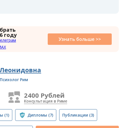
 брать
6 году
Узнать больше >>
елеграм
MAX
 Леонидовна
Психолог Рим
2400 Рублей
Консультация в Риме
вы
(1)
Дипломы
(7)
Публикации
(3)