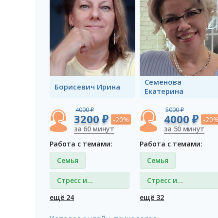
Семенова
Борисевич Ирина
Екатерина
4000 ₽
5000 ₽
3200 ₽
4000 ₽
-20%
-20
за 60 минут
за 50 минут
Работа с темами:
Работа с темами:
Семья
Семья
Стресс и
Стресс и
депрессия
депрессия
ещё 24
ещё 32