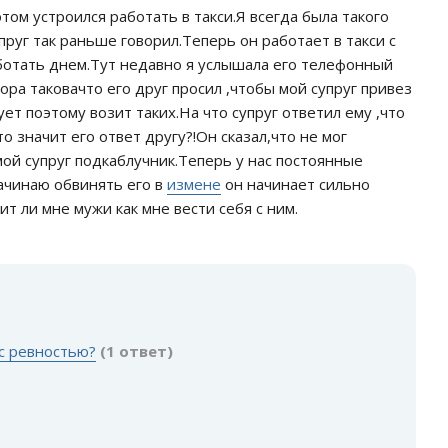
ом устроился работать в такси.Я всегда была такого
пруг так раньше говорил.Теперь он работает в такси с
аботать днем.Тут недавно я услышала его телефонный
ора таковачто его друг просил ,чтобы мой супруг привез
ует поэтому возит таких.На что супруг ответил ему ,что
то значит его ответ другу?!Он сказал,что не мог
 мой супруг подкаблучник.Теперь у нас постоянные
начинаю обвинять его в
измене
он начинает сильно
ит ли мне мужи как мне вести себя с ним.
:
 с ревностью?
(1 ответ)