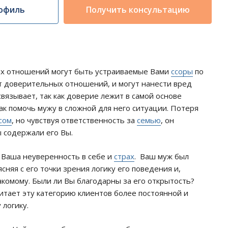
офиль
Получить консультацию
их отношений могут быть устраиваемые Вами
ссоры
по
т доверительных отношений, и могут нанести вред
связывает, так как доверие лежит в самой основе
ак помочь мужу в сложной для него ситуации. Потеря
сом
, но чувствуя ответственность за
семью
, он
ы содержали его Вы.
 Ваша неуверенность в себе и
страх
. Ваш муж был
сняя с его точки зрения логику его поведения и,
акомому. Были ли Вы благодарны за его открытость?
итает эту категорию клиентов более постоянной и
 логику.