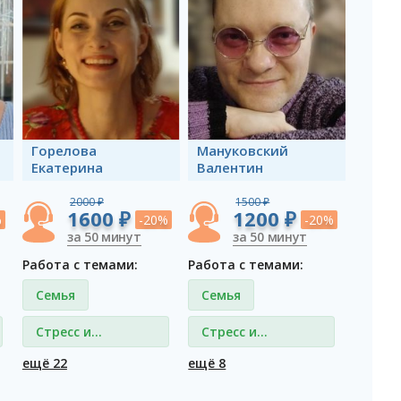
Горелова
Мануковский
Екатерина
Валентин
2000 ₽
1500 ₽
1600 ₽
1200 ₽
%
-20%
-20%
за 50 минут
за 50 минут
Работа с темами:
Работа с темами:
Семья
Семья
Стресс и
Стресс и
депрессия
депрессия
ещё 22
ещё 8