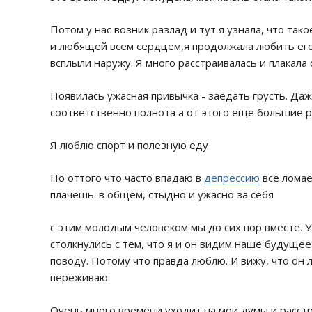
Потом у нас возник разлад и тут я узнала, что та
и любящей всем сердцем,я продолжала любить его
всплыли наружу. Я много расстраивалась и плакала
Появилась ужасная привычка - заедать грусть. Даже 
соответственно полнота а от этого еще большие р
Я люблю спорт и полезную еду
Но оттого что часто впадаю в
депрессию
все ломае
плачешь. в общем, стыдно и ужасно за себя
с этим молодым человеком мы до сих пор вместе. 
столкнулись с тем, что я и он видим наше будуще
поводу. Потому что правда люблю. И вижу, что он 
переживаю
Очень много времени уходит на мои думы и расстр