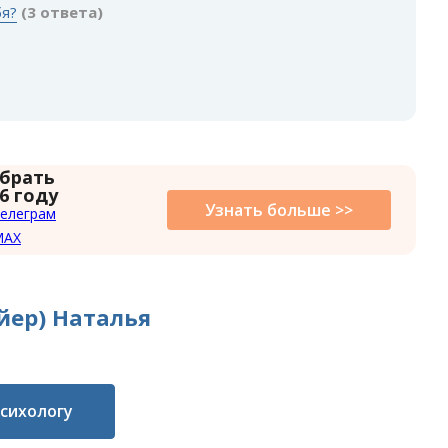
бя?
(3 ответа)
 брать
6 году
Узнать больше >>
елеграм
MAX
йер) Наталья
психологу