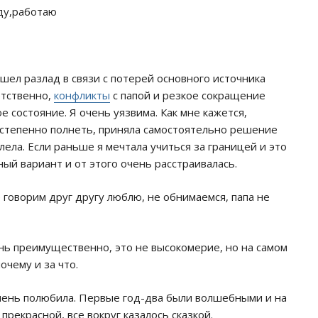
оду,работаю
ел разлад в связи с потерей основного источника
етственно,
конфликты
с папой и резкое сокращение
е состояние. Я очень уязвима. Как мне кажется,
постепенно полнеть, приняла самостоятельно решение
лела. Если раньше я мечтала учиться за границей и это
ый вариант и от этого очень расстраивалась.
говорим друг другу люблю, не обнимаемся, папа не
нь преимущественно, это не высокомерие, но на самом
очему и за что.
очень полюбила. Первые год-два были волшебными и на
прекрасной, все вокруг казалось сказкой.