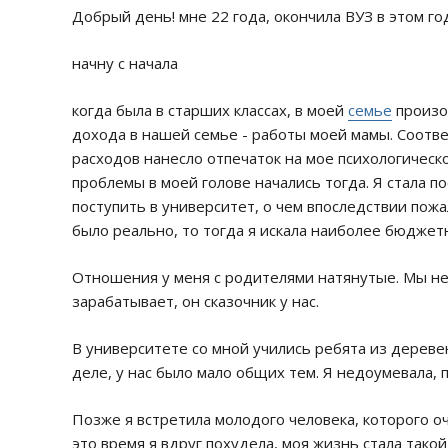
Добрый день! мне 22 года, окончила ВУЗ в этом г
начну с начала
когда была в старших классах, в моей
семье
произош
дохода в нашей семье - работы моей мамы. Соотв
расходов нанесло отпечаток на мое психологическо
проблемы в моей голове начались тогда. Я стала 
поступить в университет, о чем впоследствии пожа
было реально, то тогда я искала наиболее бюджетн
Отношения у меня с родителями натянутые. Мы не 
зарабатывает, он сказочник у нас.
В университете со мной учились ребята из дереве
деле, у нас было мало общих тем. Я недоумевала, п
Позже я встретила молодого человека, которого 
это время я вдруг похудела, моя жизнь стала такой 