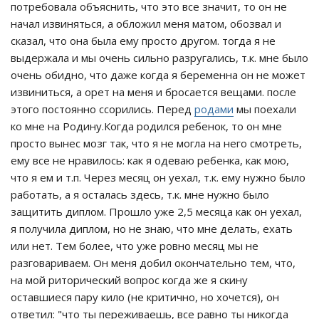
потребовала объяснить, что это все значит, то он не
начал извиняться, а обложил меня матом, обозвал и
сказал, что она была ему просто другом. тогда я не
выдержала и мы очень сильно разругались, т.к. мне было
очень обидно, что даже когда я беременна он не может
извиниться, а орет на меня и бросается вещами. после
этого постоянно ссорились. Перед
родами
мы поехали
ко мне на Родину.Когда родился ребенок, то он мне
просто вынес мозг так, что я не могла на него смотреть,
ему все не нравилось: как я одеваю ребенка, как мою,
что я ем и т.п. Через месяц он уехал, т.к. ему нужно было
работать, а я осталась здесь, т.к. мне нужно было
защитить диплом. Прошло уже 2,5 месяца как он уехал,
я получила диплом, но не знаю, что мне делать, ехать
или нет. Тем более, что уже ровно месяц мы не
разговариваем. Он меня добил окончательно тем, что,
на мой риторический вопрос когда же я скину
оставшиеся пару кило (не критично, но хочется), он
ответил: "что ты переживаешь, все равно ты никогда