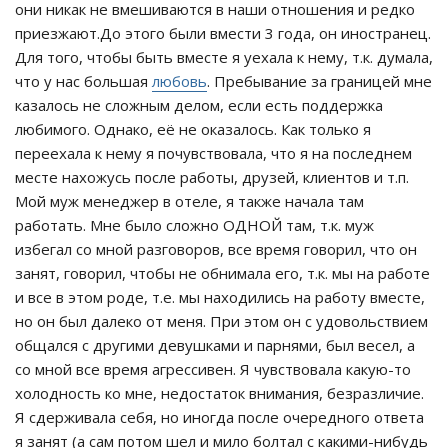
они никак не вмешиваются в наши отношения и редко
приезжают.До этого были вмести 3 года, он иностранец.
Для того, чтобы быть вместе я уехала к нему, т.к. думала,
что у нас большая
любовь
. Пребывание за границей мне
казалось не сложным делом, если есть поддержка
любимого. Однако, её не оказалось. Как только я
переехала к нему я почувствовала, что я на последнем
месте нахожусь после работы, друзей, клиентов и т.п.
Мой муж менеджер в отеле, я также начала там
работать. Мне было сложно ОДНОЙ там, т.к. муж
избегал со мной разговоров, все время говорил, что он
занят, говорил, чтобы не обнимала его, т.к. мы на работе
и все в этом роде, т.е. мы находились на работу вместе,
но он был далеко от меня. При этом он с удовольствием
общался с другими девушками и парнями, был весел, а
со мной все время агрессивен. Я чувствовала какую-то
холодность ко мне, недостаток внимания, безразличие.
Я сдерживала себя, но иногда после очередного ответа
я занят (а сам потом шел и мило болтал с какими-нибудь