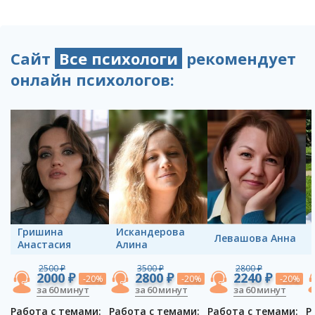
Сайт
Все психологи
рекомендует
онлайн психологов:
Гришина
Искандерова
Левашова Анна
Анастасия
Алина
2500 ₽
3500 ₽
2800 ₽
2000 ₽
2800 ₽
2240 ₽
-20%
-20%
-20%
за 60 минут
за 60 минут
за 60 минут
Работа с темами:
Работа с темами:
Работа с темами:
Р