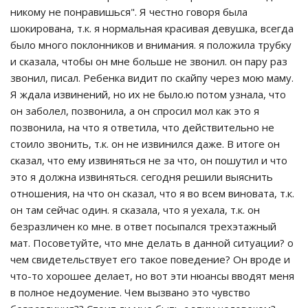
никому не понравишься". Я честно говоря была
шокирована, т.к. я нормальная красивая девушка, всегда
было много поклонников и внимания. я положила трубку
и сказала, чтобы он мне больше не звонил. он пару раз
звонил, писал. Ребенка видит по скайпу через мою маму.
Я ждала извинений, но их не было.ю потом узнала, что
он заболел, позвонила, а он спросил мол как это я
позвонила, на что я ответила, что действительно не
стоило звонить, т.к. он не извинился даже. В итоге он
сказал, что ему извиняться не за что, он пошутил и что
это я должна извиняться. сегодня решили выяснить
отношения, на что он сказал, что я во всем виновата, т.к.
он там сейчас один. я сказала, что я уехала, т.к. он
безразличен ко мне. в ответ посыпался трехэтажный
мат. Посоветуйте, что мне делать в данной ситуации? о
чем свидетельствует его такое поведение? Он вроде и
что-то хорошее делает, но вот эти нюансы вводят меня
в полное недоумение. Чем вызвано это чувство