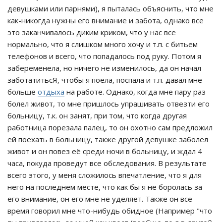
девушками или парнями), я пыталась объяснить, что мне
как-никогда нужны его внимание и забота, однако все
это заканчивалось диким криком, что у нас все
нормально, что я слишком много хочу и т.п. с битьем
телефонов и всего, что попадалось под руку. Потом я
забеременела, но ничего не изменилось, да он начал
заботатитьсЯ, чтобы я поела, поспала и т.п. давал мне
больше
отдыха
на работе. Однако, когда мне пару раз
болел живот, то мне пришлось упрашивать отвезти его
больницу, т.к. он занят, при том, что когда другая
работница порезала палец, то он охотно сам предложил
ей поехать в больницу, также другой девушке заболел
живот и он повез её среди ночи в больницу, и ждал 4
часа, покуда проведут все обследования. В результате
всего этого, у меня сложилось впечатление, что я для
него на последнем месте, что как бы я не боролась за
его внимание, он его мне не уделяет. Также он все
время говорил мне что-нибудь обидное (Например "что