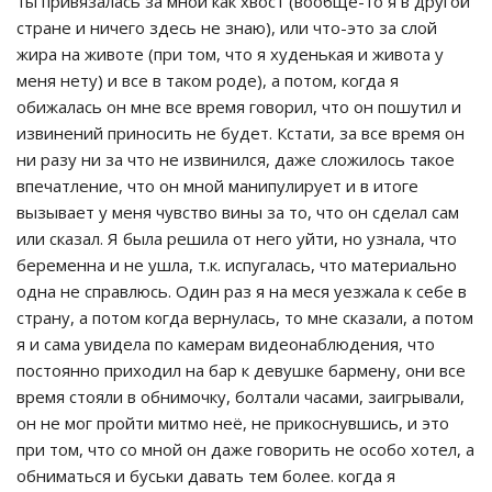
ты привязалась за мной как хвост (вообще-то я в другой
стране и ничего здесь не знаю), или что-это за слой
жира на животе (при том, что я худенькая и живота у
меня нету) и все в таком роде), а потом, когда я
обижалась он мне все время говорил, что он пошутил и
извинений приносить не будет. Кстати, за все время он
ни разу ни за что не извинился, даже сложилось такое
впечатление, что он мной манипулирует и в итоге
вызывает у меня чувство вины за то, что он сделал сам
или сказал. Я была решила от него уйти, но узнала, что
беременна и не ушла, т.к. испугалась, что материально
одна не справлюсь. Один раз я на меся уезжала к себе в
страну, а потом когда вернулась, то мне сказали, а потом
я и сама увидела по камерам видеонаблюдения, что
постоянно приходил на бар к девушке бармену, они все
время стояли в обнимочку, болтали часами, заигрывали,
он не мог пройти митмо неё, не прикоснувшись, и это
при том, что со мной он даже говорить не особо хотел, а
обниматься и буськи давать тем более. когда я