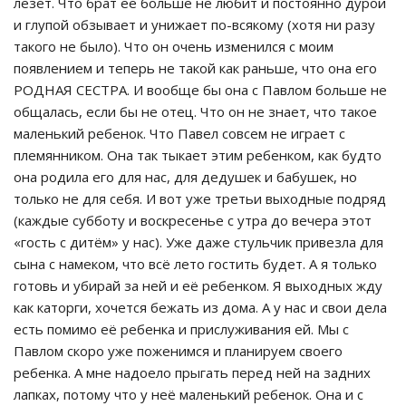
лезет. Что брат её больше не любит и постоянно дурой
и глупой обзывает и унижает по-всякому (хотя ни разу
такого не было). Что он очень изменился с моим
появлением и теперь не такой как раньше, что она его
РОДНАЯ СЕСТРА. И вообще бы она с Павлом больше не
общалась, если бы не отец. Что он не знает, что такое
маленький ребенок. Что Павел совсем не играет с
племянником. Она так тыкает этим ребенком, как будто
она родила его для нас, для дедушек и бабушек, но
только не для себя. И вот уже третьи выходные подряд
(каждые субботу и воскресенье с утра до вечера этот
«гость с дитём» у нас). Уже даже стульчик привезла для
сына с намеком, что всё лето гостить будет. А я только
готовь и убирай за ней и её ребенком. Я выходных жду
как каторги, хочется бежать из дома. А у нас и свои дела
есть помимо её ребенка и прислуживания ей. Мы с
Павлом скоро уже поженимся и планируем своего
ребенка. А мне надоело прыгать перед ней на задних
лапках, потому что у неё маленький ребенок. Она и с