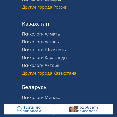
Другие города России
Казахстан
Психологи Алматы
Психологи Астаны
Психологи Шымкента
Психологи Караганды
Психологи Актобе
Другие города Казахстана
Беларусь
Психологи Минска
Психологи Гомеля
Поиск по
Подобрать
вопросам
психолога
Психологи Витебска