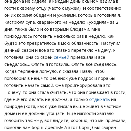
она дома не сидела, а каждый день с сыном ездила в
гости к своему отцу (часто с мужем). И соответственно
он их кормил обедами и ужинами, которые готовила я.
Кастрюля супа, сваренного на неделю «уходила» за 2
дня, также было и со вторыми блюдами. Мне
приходилось готовить несколько раз в неделю. Как
будто это превратилось в мою обязанность. Наступил
дачный сезон и всё это плавно перетекло на дачу. Я
готовила, она со своей
семьей
приезжала и всё
съедалось… Опять я готовила…Опять всё съедалось…
Когда терпение лопнуло, я сказала Павлу, чтоб
поговорил в ней, что ребенок уже подрос и пора бы
готовить начать самой. Она проигнорировала это!
Почему-то она стала считать, что она приезжает в гости,
где ничего делать не должна, а только
отдыхать
на
природе (хотя, как я уже писала выше живет в частном
доме) и её должны угощать. Еще наглости хватало
говорить так: «Ну, вот видите, хорошо, что мы приехали,
помогли вам борщ доесть!» А этот борщ был сварен