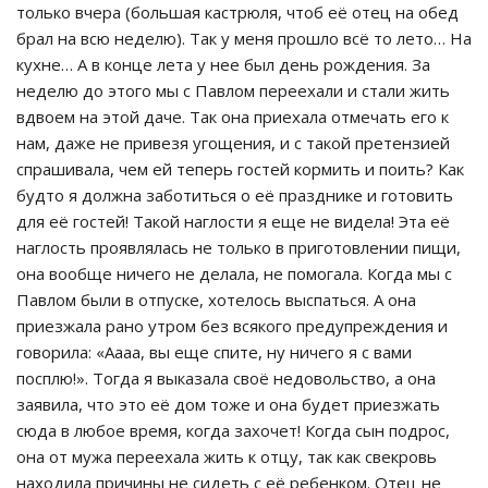
только вчера (большая кастрюля, чтоб её отец на обед
брал на всю неделю). Так у меня прошло всё то лето… На
кухне… А в конце лета у нее был день рождения. За
неделю до этого мы с Павлом переехали и стали жить
вдвоем на этой даче. Так она приехала отмечать его к
нам, даже не привезя угощения, и с такой претензией
спрашивала, чем ей теперь гостей кормить и поить? Как
будто я должна заботиться о её празднике и готовить
для её гостей! Такой наглости я еще не видела! Эта её
наглость проявлялась не только в приготовлении пищи,
она вообще ничего не делала, не помогала. Когда мы с
Павлом были в отпуске, хотелось выспаться. А она
приезжала рано утром без всякого предупреждения и
говорила: «Аааа, вы еще спите, ну ничего я с вами
посплю!». Тогда я выказала своё недовольство, а она
заявила, что это её дом тоже и она будет приезжать
сюда в любое время, когда захочет! Когда сын подрос,
она от мужа переехала жить к отцу, так как свекровь
находила причины не сидеть с её ребенком. Отец не