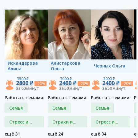
Искандерова
Анистархова
Черных Ольга
Алина
Ольга
3500 ₽
3000 ₽
3000 ₽
2800 ₽
2400 ₽
2400 ₽
-20%
-20%
-20%
за 60 минут
за 50 минут
за 50 минут
Работа с темами:
Работа с темами:
Работа с темами:
Р
Семья
Семья
Семья
Стресс и
Страхи и
Стресс и
депрессия
фобии
депрессия
ещё 31
ещё 24
ещё 34
е