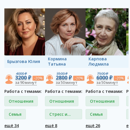
Кормина
Карпова
Брызгова Юлия
Татьяна
Людмила
4000 ₽
3500 ₽
7500 ₽
3200 ₽
2800 ₽
6000 ₽
-20%
-20%
-20%
за 90 минут
за 50 минут
за 50 минут
Работа с темами:
Работа с темами:
Работа с темами:
Р
Отношения
Отношения
Отношения
Семья
Стресс и
Семья
депрессия
ещё 34
ещё 8
ещё 26
е