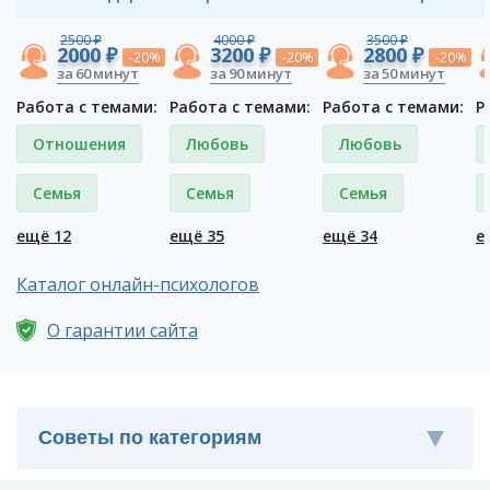
2500 ₽
4000 ₽
3500 ₽
2000 ₽
3200 ₽
2800 ₽
-20%
-20%
-20%
за 60 минут
за 90 минут
за 50 минут
Работа с темами:
Работа с темами:
Работа с темами:
Р
Отношения
Любовь
Любовь
Семья
Семья
Семья
ещё 12
ещё 35
ещё 34
е
Каталог онлайн-психологов
О гарантии сайта