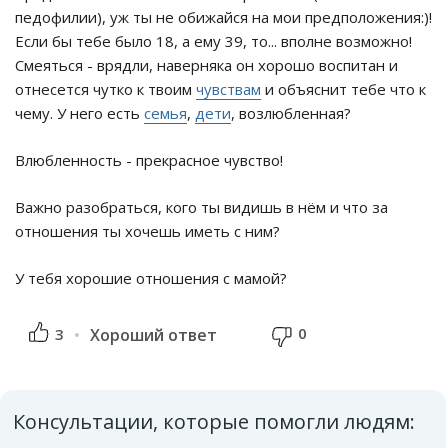
педофилии), уж ты не обижайся на мои предположения:)!
Если бы тебе было 18, а ему 39, то... вполне возможно!
Смеяться - врядли, наверняка он хорошо воспитан и
отнесется чутко к твоим
чувствам
и объяснит тебе что к
чему. У него есть
семья
,
дети
, возлюбленная?
Влюбленность - прекрасное чувство!
Важно разобраться, кого ты видишь в нём и что за
отношения ты хочешь иметь с ним?
У тебя хорошие отношения с мамой?
0
3
Хороший ответ
Консультации, которые помогли людям: