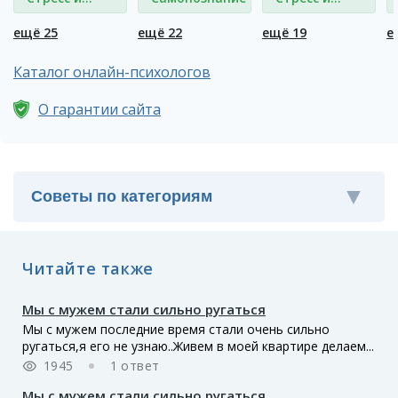
депрессия
депрессия
ещё 25
ещё 22
ещё 19
е
Каталог онлайн-психологов
О гарантии сайта
Читайте также
Мы с мужем стали сильно ругаться
Мы с мужем последние время стали очень сильно
ругаться,я его не узнаю..Живем в моей квартире делаем...
1945
1 ответ
Мы с мужем стали сильно ругаться