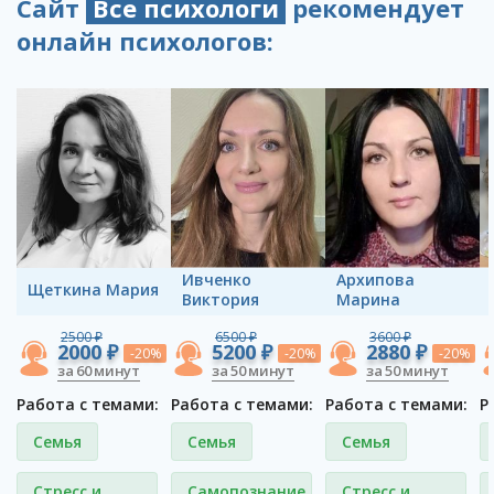
Сайт
Все психологи
рекомендует
онлайн психологов:
Ивченко
Архипова
Щеткина Мария
Виктория
Марина
2500 ₽
6500 ₽
3600 ₽
2000 ₽
5200 ₽
2880 ₽
-20%
-20%
-20%
за 60 минут
за 50 минут
за 50 минут
Работа с темами:
Работа с темами:
Работа с темами:
Р
Семья
Семья
Семья
Стресс и
Самопознание
Стресс и