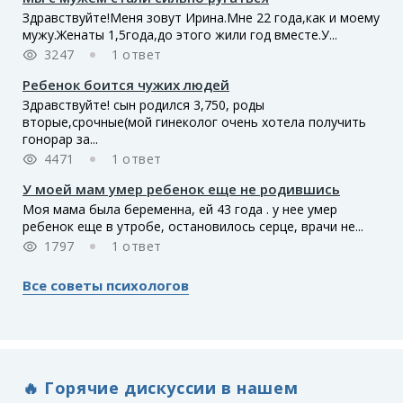
Здравствуйте!Меня зовут Ирина.Мне 22 года,как и моему
мужу.Женаты 1,5года,до этого жили год вместе.У...
3247
1 ответ
Ребенок боится чужих людей
Здравствуйте! сын родился 3,750, роды
вторые,срочные(мой гинеколог очень хотела получить
гонорар за...
4471
1 ответ
У моей мам умер ребенок еще не родившись
Моя мама была беременна, ей 43 года . у нее умер
ребенок еще в утробе, остановилось серце, врачи не...
1797
1 ответ
Все советы психологов
🔥 Горячие дискуссии в нашем