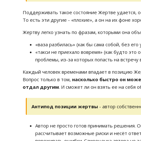
Поддерживать такое состояние Жертве удается, о
То есть эти другие - «плохие», а он на их фоне хор
Жертву легко узнать по фразам, которыми она об
«ваза разбилась» (как бы сама собой, без его 
«такси не приехало вовремя» (как будто это 
проблемы, из-за которых попасть на встречу 
Каждый человек временами впадает в позицию Же
Вопрос только в том,
насколько быстро он может
отдал другим
. И сможет ли он взять ее на себя 
Антипод позиции жертвы
- автор собственн
Автор не просто готов принимать решения. 
рассчитывает возможные риски и несёт ответ
переживать ошибки. Самооценка автора не за