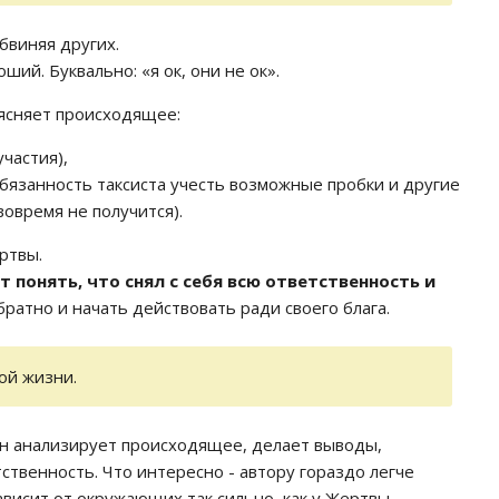
бвиняя других.
оший. Буквально: «я ок, они не ок».
ъясняет происходящее:
участия),
обязанность таксиста учесть возможные пробки и другие
вовремя не получится).
ртвы.
 понять, что снял с себя всю ответственность и
обратно и начать действовать ради своего блага.
ой жизни.
Он анализирует происходящее, делает выводы,
ственность. Что интересно - автору гораздо легче
висит от окружающих так сильно, как у Жертвы.