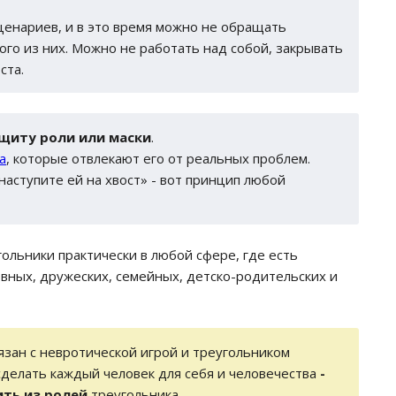
ценариев, и в это время можно не обращать
го из них. Можно не работать над собой, закрывать
ста.
ащиту роли или маски
.
а
, которые отвлекают его от реальных проблем.
наступите ей на хвост» - вот принцип любой
ольники практически в любой сфере, где есть
ных, дружеских, семейных, детско-родительских и
язан с невротической игрой и треугольником
сделать каждый человек для себя и человечества
-
ить из ролей
треугольника.