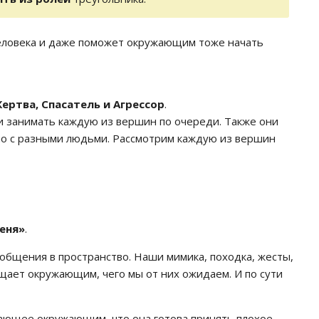
человека и даже поможет окружающим тоже начать
ертва, Спасатель и Агрессор
.
 и занимать каждую из вершин по очереди. Также они
 но с разными людьми. Рассмотрим каждую из вершин
меня»
.
общения в пространство. Наши мимика, походка, жесты,
бщает окружающим, чего мы от них ожидаем. И по сути
ающее окружающим, что она готова принять плохое