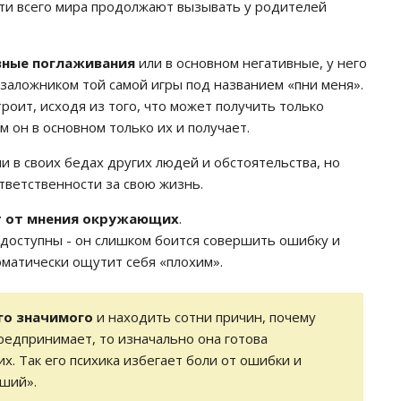
ти всего мира продолжают вызывать у родителей
вные поглаживания
или в основном негативные, у него
заложником той самой игры под названием «пни меня».
оит, исходя из того, что может получить только
 он в основном только их и получает.
и в своих бедах других людей и обстоятельства, но
ответственности за свою жизнь.
т от мнения окружающих
.
доступны - он слишком боится совершить ошибку и
оматически ощутит себя «плохим».
го значимого
и находить сотни причин, почему
предпринимает, то изначально она готова
х. Так его психика избегает боли от ошибки и
оший».