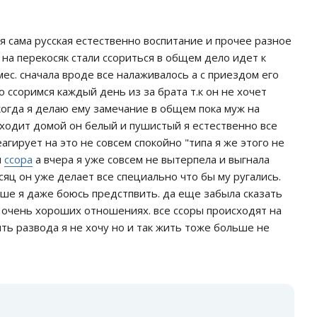
я сама русская естественно воспитание и прочее разное
на перекосяк стали ссориться в общем дело идет к
 мес. сначала вроде все налаживалось а с приездом его
о ссоримся каждый день из за брата т.к он не хочет
когда я делаю ему замечание в общем пока муж на
риходит домой он белый и пушистый я естественно все
агирует на это не совсем спокойно "типа я же этого не
я
ссора
а вчера я уже совсем не вытерпела и выгнала
яц он уже делает все специально что бы му ругались.
ьше я даже боюсь предстпвить. да еще забыла сказать
в очень хороших отношениях. все ссоры происходят на
ыть развода я не хочу но и так жить тоже больше не
: