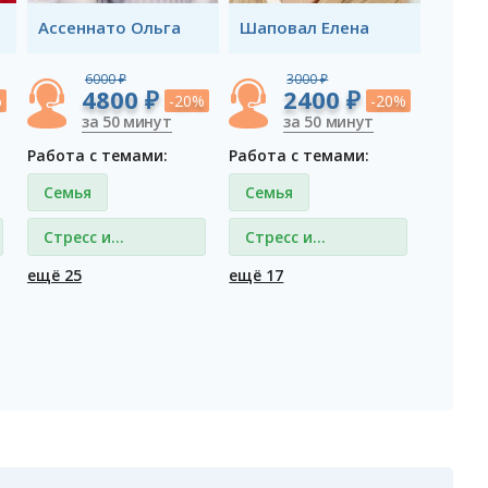
Ассеннато Ольга
Шаповал Елена
6000 ₽
3000 ₽
4800 ₽
2400 ₽
%
-20%
-20%
за 50 минут
за 50 минут
Работа с темами:
Работа с темами:
Семья
Семья
Стресс и
Стресс и
депрессия
депрессия
ещё 25
ещё 17