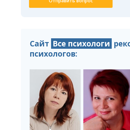
Сайт
Все психологи
рек
психологов: