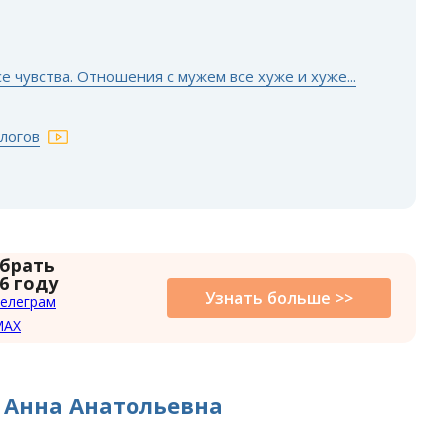
е чувства. Отношения с мужем все хуже и хуже...
логов
 брать
6 году
Узнать больше >>
елеграм
MAX
 Анна Анатольевна