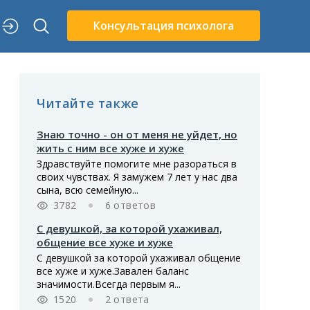
Консультация психолога
Читайте также
Знаю точно - он от меня не уйдет, но
жить с ним все хуже и хуже
Здравствуйте помогите мне разораться в
своих чувствах. Я замужем 7 лет у нас два
сына, всю семейную...
3782
6 ответов
С девушкой, за которой ухаживал,
общение все хуже и хуже
С девушкой за которой ухаживал общение
все хуже и хуже.Завален баланс
значимости.Всегда первым я...
1520
2 ответа