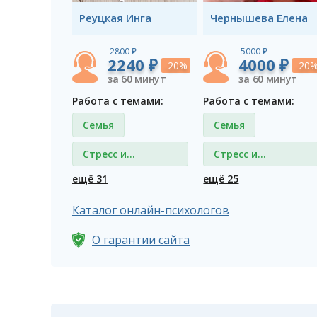
Реуцкая Инга
Чернышева Елена
2800 ₽
5000 ₽
2240 ₽
4000 ₽
-20%
-20
за 60 минут
за 60 минут
Работа с темами:
Работа с темами:
Семья
Семья
Стресс и
Стресс и
депрессия
депрессия
ещё 31
ещё 25
Каталог онлайн-психологов
О гарантии сайта