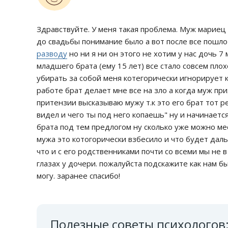
Здравствуйте. У меня такая проблема. Муж мариец 
до свадьбы понимание было а вот после все пошло 
разводу
но ни я ни он этого не хотим у нас дочь 7
младшего брата (ему 15 лет) все стало совсем плох
убирать за собой меня котегорически игнорирует 
работе брат делает мне все на зло а когда муж п
притензии высказываю мужу т.к это его брат тот ре
видел и чего ты под него копаешь" ну и начинаетс
брата под тем предлогом ну сколько уже можно мес
мужа это котогорически взбесило и что будет дал
что и с его родственниками почти со всеми мы не 
глазах у дочери. пожалуйста подскажите как нам б
могу. заранее спасибо!
Полезные советы психологов