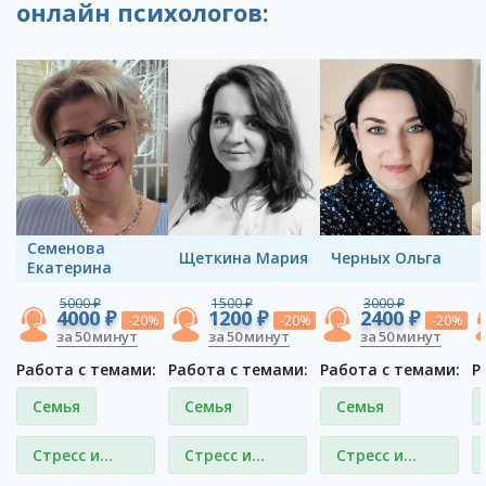
онлайн психологов:
Семенова
Щеткина Мария
Черных Ольга
Екатерина
5000 ₽
1500 ₽
3000 ₽
4000 ₽
1200 ₽
2400 ₽
-20%
-20%
-20%
за 50 минут
за 50 минут
за 50 минут
Работа с темами:
Работа с темами:
Работа с темами:
Р
Семья
Семья
Семья
Стресс и
Стресс и
Стресс и
депрессия
депрессия
депрессия