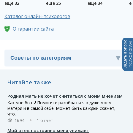
ещё 32
ещё 25
ещё 34
е
Каталог онлайн-психологов
О гарантии сайта
Задать вопрос
ПСИХОЛОГАМ
Читайте также
Родная мать не хочет считаться с моим мнением
Как мне быть! Помогите разобраться в душе моем
матери и в самой себе. Может быть каждый скажет,
что...
1694
1 ответ
Мой отец постоянно меня унижает