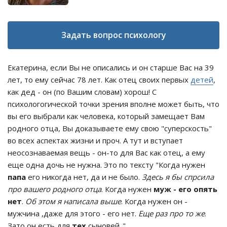
Задать вопрос психологу
Екатерина, если Вы не описались и он старше Вас на 39
лет, то ему сейчас 78 лет. Как отец своих первых
детей
,
как дед - он (по Вашим словам) хорош! С
психологогической точки зрения вполне может быть, что
вы его выбрали как человека, который замещает Вам
родного отца, Вы доказываете ему свою "суперскость"
во всех аспектах жизни и проч. А тут и вступает
неосознаваемая вещь - он-то для Вас как отец, а ему
еще одна дочь не нужна. Это по тексту "Когда нужен
папа
его никогда нет, да и не было.
Здесь я бы спрсила
про вашего родного отца
. Когда нужен
муж - его опять
нет
.
Об этом я написала выше
. Когда нужен он -
мужчина ,даже для этого - его нет.
Еще раз про то же
.
Зато он есть для
тех
сыновей.."