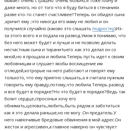
бывает очень страшно. очень больно,я тоже плачу и
даже много, но от того что я буду биться в стенаниях
разве кто-то станет счастливее?Теперь он обидел сына
,кричит ему ,что никогда его маму не любил и он
получился случайно (каково это слышать
подростку
)Из-
за этого всего я и подала на развод.Умом я понимаю, что
без него может будет и лучше и не позволю делать
несчастным сына и тиранитьего .как это делал он со
мной,но я прощала и любила.Теперь пусть идет к своим
любовницам и слушает якобы восхищение им
отлюдей,котрорые на него работают и говорят ему
толькото, что ему приятно слышать,а я считала нужным
говорить ему правду,потому,что любила.Теперь развод
и все будет в порядке?Но что будет в порядке?Ведь так
болит сердце,спросонья хочу его
обнимать,целовать,любить,быть рядом и заботиться
как я это делала раньше,но не могу .Он предатель.У
него навязчивые бредовые обвинения в мой адрес.Он
жесток и агрессивен,а главное наверно он чувствует