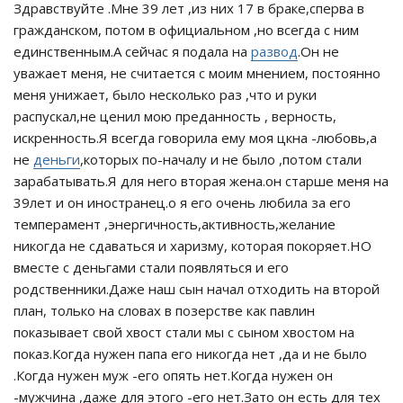
Здравствуйте .Мне 39 лет ,из них 17 в браке,сперва в
гражданском, потом в официальном ,но всегда с ним
единственным.А сейчас я подала на
развод
.Он не
уважает меня, не считается с моим мнением, постоянно
меня унижает, было несколько раз ,что и руки
распускал,не ценил мою преданность , верность,
искренность.Я всегда говорила ему моя цкна -любовь,а
не
деньги
,которых по-началу и не было ,потом стали
зарабатывать.Я для него вторая жена.он старше меня на
39лет и он иностранец.о я его очень любила за его
темперамент ,энергичность,активность,желание
никогда не сдаваться и харизму, которая покоряет.НО
вместе с деньгами стали появляться и его
родственники.Даже наш сын начал отходить на второй
план, только на словах в позерстве как павлин
показывает свой хвост стали мы с сыном хвостом на
показ.Когда нужен папа его никогда нет ,да и не было
.Когда нужен муж -его опять нет.Когда нужен он
-мужчина ,даже для этого -его нет.Зато он есть для тех