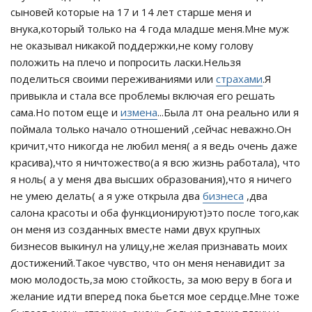
сыновей которые на 17 и 14 лет старше меня и
внука,который только на 4 года младше меня.Мне муж
не оказывал никакой поддержки,не кому голову
положить на плечо и попросить ласки.Нельзя
поделиться своими переживаниями или
страхами
.Я
привыкла и стала все проблемы включая его решать
сама.Но потом еще и
измена
...Была лт она реально или я
поймала только начало отношений ,сейчас неважно.Он
кричит,что никогда не любил меня( а я ведь очень даже
красива),что я ничтожество(а я всю жизнь работала), что
я ноль( а у меня два высших образования),что я ничего
не умею делать( а я уже открыла два
бизнеса
,два
салона красоты и оба функционируют)это после того,как
он меня из созданных вместе нами двух крупных
бизнесов выкинул на улицу,не желая признавать моих
достижений.Такое чувство, что он меня ненавидит за
мою молодость,за мою стойкость, за мою веру в бога и
желание идти вперед пока бьется мое сердце.Мне тоже