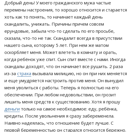
Добрый день! У моего гражданского мужа частые
перемены настроения, то хорошо относится и старается
хоть как то понять, то начинает каждый день
скандалить, унижать. Причины причем совсем
ерундовые, забыла что-то сделать по его просьбе,
сказала, что-то не так. Скандалит всегда в присутствии
нашего сына, которому 5 лет. При нем же матом
оскорбляет меня. Может влететь в комнату и орать,
когда ребёнок уже спит. Сын спит вместе с нами. Иногда
скандалы доходят, что он начинает все рушить. 2 раза
из-за
страха
вызывала милицию, но он при них меняется
и еще умудряется настроить против меня. Он вынудил
меня уволиться с работы. Теперь я полностью на его
обеспечении. При любом недовольствии, он грозит
лишить меня средств к существованию. Хотя я прошу
деньги
только на самое необходимое: еду, ребёнка,
кредиты. После увольнения я сразу забеременела.
Наивно надеялась, что отношение будет лучше. С
первой беременностью он старался относится бережно.