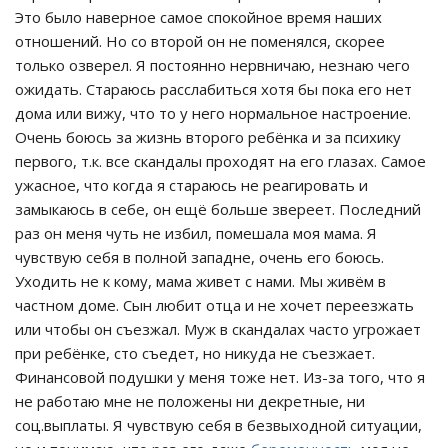
Это было наверное самое спокойное время наших
отношений. Но со второй он не поменялся, скорее
только озверел. Я постоянно нервничаю, незнаю чего
ожидать. Стараюсь расслабиться хотя бы пока его нет
дома или вижу, что то у него нормальное настроение.
Очень боюсь за жизнь второго ребёнка и за психику
первого, т.к. все скандалы проходят на его глазах. Самое
ужасное, что когда я стараюсь не реагировать и
замыкаюсь в себе, он ещё больше звереет. Последний
раз он меня чуть не избил, помешала моя мама. Я
чувствую себя в полной западне, очень его боюсь.
Уходить не к кому, мама живет с нами. Мы живём в
частном доме. Сын любит отца и не хочет переезжать
или чтобы он съезжал. Муж в скандалах часто угрожает
при ребёнке, сто съедет, но никуда не съезжает.
Финансовой подушки у меня тоже нет. Из-за того, что я
не работаю мне не положены ни декретные, ни
соц.выплаты. Я чувствую себя в безвыходной ситуации,