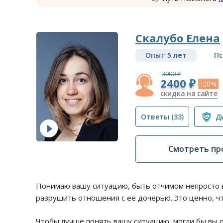
Скалубо Елена
Опыт
5 лет
Пс
3000 ₽
2400 ₽
-20%
скидка на сайте
Ответы
(33)
Д
Смотреть пр
Понимаю вашу ситуацию, быть отчимом непросто в
разрушить отношения с её дочерью. Это ценно, ч
Чтобы лучше понять вашу ситуацию, могли бы вы о