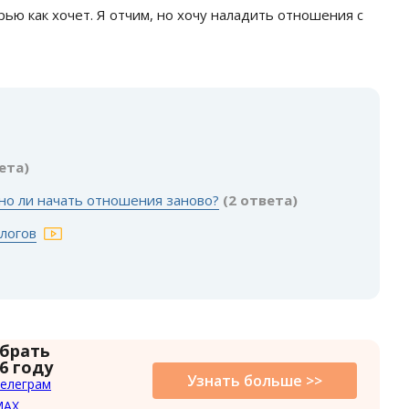
ью как хочет. Я отчим, но хочу наладить отношения с
:
ета)
но ли начать отношения заново?
(2 ответа)
логов
 брать
6 году
Узнать больше >>
елеграм
MAX