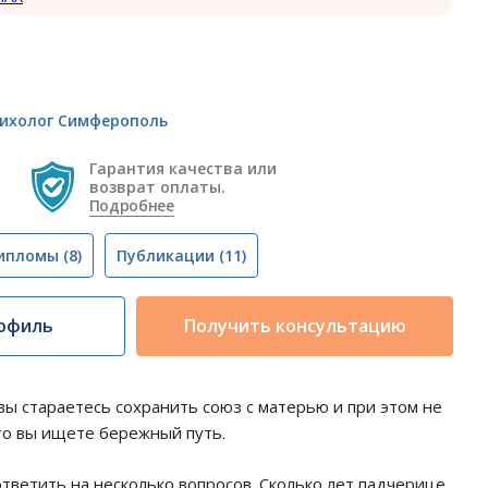
ихолог Симферополь
Гарантия качества или
возврат оплаты.
Подробнее
ипломы
(8)
Публикации
(11)
офиль
Получить консультацию
ы стараетесь сохранить союз с матерью и при этом не
то вы ищете бережный путь.
тветить на несколько вопросов. Сколько лет падчерице