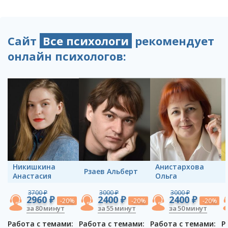
Сайт
Все психологи
рекомендует
онлайн психологов:
Никишкина
Анистархова
Рзаев Альберт
Анастасия
Ольга
3700 ₽
3000 ₽
3000 ₽
2960 ₽
2400 ₽
2400 ₽
-20%
-20%
-20%
за 80 минут
за 55 минут
за 50 минут
Работа с темами:
Работа с темами:
Работа с темами:
Р