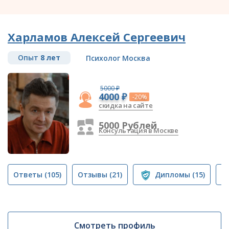
Харламов Алексей Сергеевич
Опыт
8 лет
Психолог Москва
5000 ₽
4000 ₽
-20%
скидка на сайте
5000 Рублей
Консультация в Москве
Ответы
(105)
Отзывы
(21)
Дипломы
(15)
П
Смотреть профиль