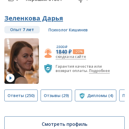
Зеленкова Дарья
Опыт
7 лет
Психолог Кишинев
2300 ₽
1840 ₽
-20%
скидка на сайте
Гарантия качества или
возврат оплаты.
Подробнее
Ответы
(250)
Отзывы
(29)
Дипломы
(4)
Пу
Смотреть профиль