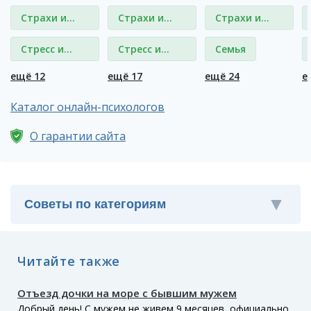
Страхи и
Страхи и
Страхи и
фобии
фобии
фобии
Стресс и
Стресс и
Семья
депрессия
депрессия
ещё 12
ещё 17
ещё 24
е
Каталог онлайн-психологов
О гарантии сайта
Читайте также
Отъезд дочки на море с бывшим мужем
Добрый день! С мужем не живем 9 месяцев, официально