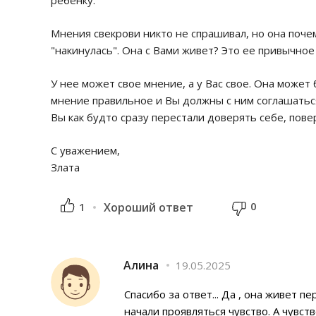
ребенку.
Мнения свекрови никто не спрашивал, но она поче
"накинулась". Она с Вами живет? Это ее привычно
У нее может свое мнение, а у Вас свое. Она может б
мнение правильное и Вы должны с ним соглашаться.
Вы как будто сразу перестали доверять себе, пове
С уважением,
Злата
0
1
Хороший ответ
Алина
19.05.2025
Спасибо за ответ... Да , она живет 
начали проявляться чувство. А чувств