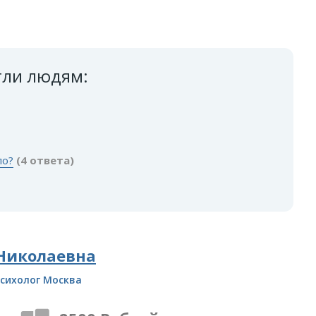
гли людям:
ло?
(4 ответа)
 Николаевна
сихолог Москва