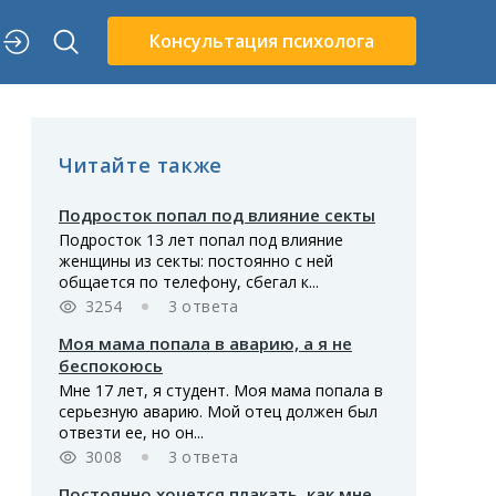
Консультация психолога
Читайте также
Подросток попал под влияние секты
Подросток 13 лет попал под влияние
женщины из секты: постоянно с ней
общается по телефону, сбегал к...
3254
3 ответа
Моя мама попала в аварию, а я не
беспокоюсь
Мне 17 лет, я студент. Моя мама попала в
серьезную аварию. Мой отец должен был
отвезти ее, но он...
3008
3 ответа
Постоянно хочется плакать, как мне