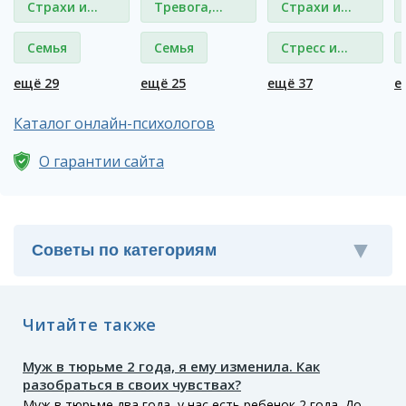
Страхи и
Тревога,
Страхи и
фобии
тревожные
фобии
Семья
Семья
Стресс и
состояния
депрессия
ещё 29
ещё 25
ещё 37
е
Каталог онлайн-психологов
О гарантии сайта
Читайте также
Муж в тюрьме 2 года, я ему изменила. Как
разобраться в своих чувствах?
Муж в тюрьме два года, у нас есть ребенок 2 года. До