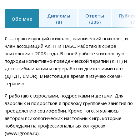
Дипломы
Ответы
Публика
Обо мне
(8)
(206)
(7)
Я — практикующий психолог, клинический психолог, и
член ассоциаций АКПТ и НАБС. Работаю в сфере
психологии с 2008 года. В своей работе я использую
подходы когнитивно-поведенческой терапии (КПТ) и
десенсибилизации и переработки движениями глаз
(ДПДГ, EMDR). В настоящее время я изучаю схема-
терапию.
Я работаю с взрослыми, подростками и детьми. Для
взрослых и подростков я провожу групповые занятия по
преодолению социофобии. Кроме того, я являюсь
автором психологических настольных игр, которые
побеждали на профессиональных конкурсах
(www.igrona.ru).