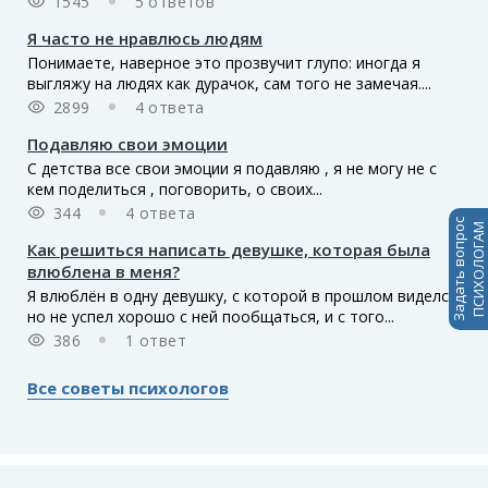
1545
5 ответов
Я часто не нравлюсь людям
Понимаете, наверное это прозвучит глупо: иногда я
выгляжу на людях как дурачок, сам того не замечая....
2899
4 ответа
Подавляю свои эмоции
С детства все свои эмоции я подавляю , я не могу не с
кем поделиться , поговорить, о своих...
344
4 ответа
Задать вопрос
ПСИХОЛОГАМ
Как решиться написать девушке, которая была
влюблена в меня?
Я влюблён в одну девушку, с которой в прошлом виделся
но не успел хорошо с ней пообщаться, и с того...
386
1 ответ
Все советы психологов