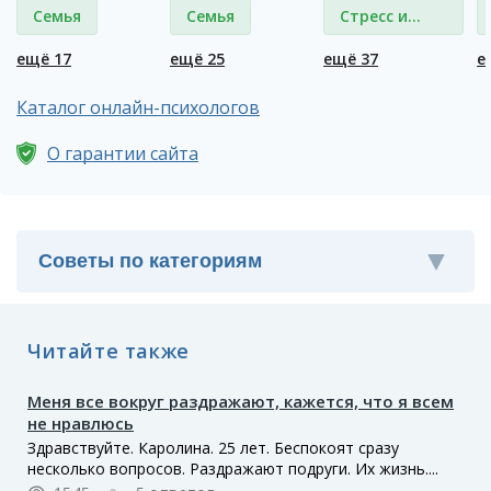
Семья
Семья
Стресс и
депрессия
ещё 17
ещё 25
ещё 37
е
Каталог онлайн-психологов
О гарантии сайта
Читайте также
Меня все вокруг раздражают, кажется, что я всем
не нравлюсь
Здравствуйте. Каролина. 25 лет. Беспокоят сразу
несколько вопросов. Раздражают подруги. Их жизнь....