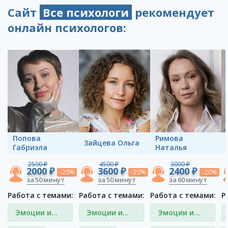
Сайт
Все психологи
рекомендует
онлайн психологов:
Попова
Римова
Зайцева Ольга
Габриэла
Наталья
2500 ₽
4500 ₽
3000 ₽
2000 ₽
3600 ₽
2400 ₽
-20%
-20%
-20%
за 50 минут
за 50 минут
за 60 минут
Работа с темами:
Работа с темами:
Работа с темами:
Р
Эмоции и
Эмоции и
Эмоции и
чувства
чувства
чувства