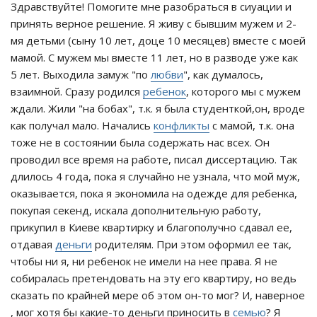
Здравствуйте! Помогите мне разобраться в сиуации и
принять верное решение. Я живу с бывшим мужем и 2-
мя детьми (сыну 10 лет, доце 10 месяцев) вместе с моей
мамой. С мужем мы вместе 11 лет, но в разводе уже как
5 лет. Выходила замуж "по
любви
", как думалось,
взаимной. Сразу родился
ребенок
, которого мы с мужем
ждали. Жили "на бобах", т.к. я была студенткой,он, вроде
как получал мало. Начались
конфликты
с мамой, т.к. она
тоже не в состоянии была содержать нас всех. Он
проводил все время на работе, писал диссертацию. Так
длилось 4 года, пока я случайно не узнала, что мой муж,
оказывается, пока я экономила на одежде для ребенка,
покупая секенд, искала дополнительную работу,
прикупил в Киеве квартирку и благополучно сдавал ее,
отдавая
деньги
родителям. При этом оформил ее так,
чтобы ни я, ни ребенок не имели на нее права. Я не
собиралась претендовать на эту его квартиру, но ведь
сказать по крайней мере об этом он-то мог? И, наверное
, мог хотя бы какие-то деньги приносить в
семью
? Я