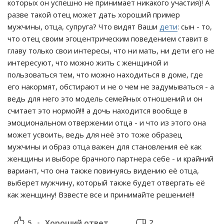
которых он успешно не принимает никакого участия)! А
разве такой отец может дать хороший пример
мужчины, отца, супруга? Что видят Ваши
дети
: сын - то,
что отец своим эгоцентрическим поведением ставит в
главу только свои интересы, что ни мать, ни дети его не
интересуют, что можно жить с женщиной и
пользоваться тем, что можно находиться в доме, где
его накормят, обстирают и не о чем не задумываться - а
ведь для него это модель семейных отношений и он
считает это нормой!!! а дочь находится вообще в
эмоциональном отвержении отца - и что из этого она
может усвоить, ведь для неё это тоже образец
мужчины и образ отца важен для становления её как
женщины и выборе брачного партнера себе - и крайний
вариант, что она также повинуясь видению её отца,
выберет мужчину, который также будет отвергать её
как женщину! Взвесте все и принимайте решение!!!
2
5
Хороший ответ