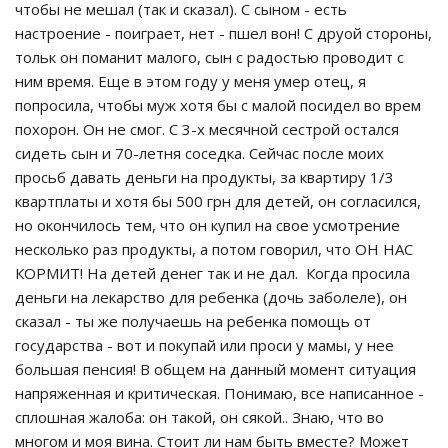
чтобы не мешал (так и сказал). С сыном - есть
настроение - поиграет, нет - пшел вон! С друой стороны,
тольк он поманит малого, сын с радостью проводит с
ним время. Еще в этом году у меня умер отец, я
попросила, чтобы муж хотя бы с малой посидел во врем
похорон. Он не смог. С 3-х месячной сестрой остался
сидеть сын и 70-летня соседка. Сейчас после моих
просьб давать деньги на продукты, за квартиру 1/3
квартплаты и хотя бы 500 грн для детей, он согласился,
но окончилось тем, что он купил на свое усмотрение
несколько раз продукты, а потом говорил, что ОН НАС
КОРМИТ! На детей денег так и не дал. Когда просила
деньги на лекарство для ребенка (дочь заболеле), он
сказал - ты же получаешь на ребенка помощь от
государства - вот и покупай или проси у мамы, у нее
большая пенсия! В общем на данный момент ситуация
напряженная и критическая. Понимаю, все написанное -
сплошная жалоба: он такой, он сякой.. Знаю, что во
многом и моя вина. Стоит ли нам быть вместе? Может