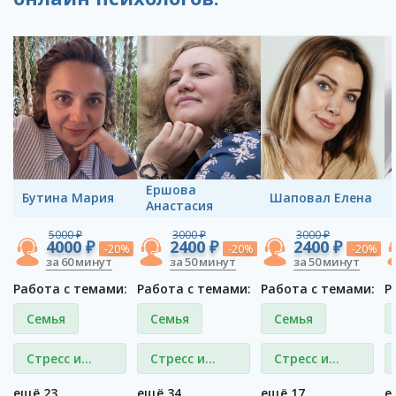
Ершова
Бутина Мария
Шаповал Елена
Анастасия
5000 ₽
3000 ₽
3000 ₽
4000 ₽
2400 ₽
2400 ₽
-20%
-20%
-20%
за 60 минут
за 50 минут
за 50 минут
Работа с темами:
Работа с темами:
Работа с темами:
Р
Семья
Семья
Семья
Стресс и
Стресс и
Стресс и
депрессия
депрессия
депрессия
ещё 23
ещё 34
ещё 17
е