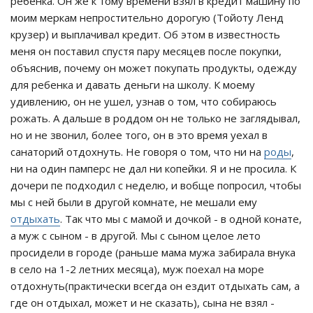
ребенка. Он же к тому времени взял в кредит машину по
моим меркам непростительно дорогую (Тойоту Ленд
крузер) и выплачивал кредит. Об этом в известность
меня он поставил спустя пару месяцев после покупки,
объяснив, почему он может покупать продукты, одежду
для ребенка и давать деньги на школу. К моему
удивлению, он не ушел, узнав о том, что собираюсь
рожать. А дальше в роддом он не только не заглядывал,
но и не звонил, более того, он в это время уехал в
санаторий отдохнуть. Не говоря о том, что ни на
роды
,
ни на один памперс не дал ни копейки. Я и не просила. К
дочери пе подходил с неделю, и вобще попросил, чтобы
мы с ней были в другой комнате, не мешали ему
отдыхать
. Так что мы с мамой и дочкой - в одной конате,
а муж с сыном - в другой. Мы с сыном целое лето
просидели в городе (раньше мама мужа забирала внука
в село на 1-2 летних месяца), муж поехал на море
отдохнуть(практически всегда он ездит отдыхать сам, а
где он отдыхал, может и не сказать), сына не взял -