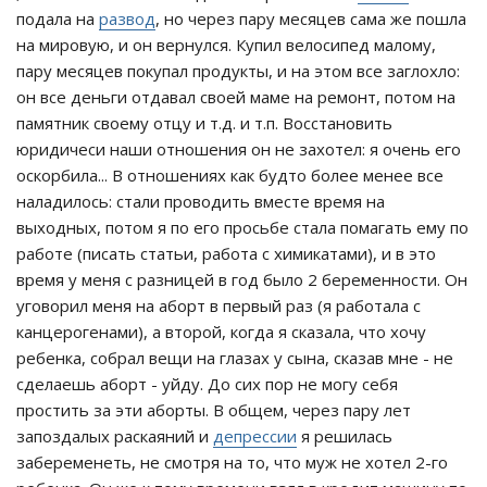
подала на
развод
, но через пару месяцев сама же пошла
на мировую, и он вернулся. Купил велосипед малому,
пару месяцев покупал продукты, и на этом все заглохло:
он все деньги отдавал своей маме на ремонт, потом на
памятник своему отцу и т.д. и т.п. Восстановить
юридичеси наши отношения он не захотел: я очень его
оскорбила... В отношениях как будто более менее все
наладилось: стали проводить вместе время на
выходных, потом я по его просьбе стала помагать ему по
работе (писать статьи, работа с химикатами), и в это
время у меня с разницей в год было 2 беременности. Он
уговорил меня на аборт в первый раз (я работала с
канцерогенами), а второй, когда я сказала, что хочу
ребенка, собрал вещи на глазах у сына, сказав мне - не
сделаешь аборт - уйду. До сих пор не могу себя
простить за эти аборты. В общем, через пару лет
запоздалых раскаяний и
депрессии
я решилась
забеременеть, не смотря на то, что муж не хотел 2-го