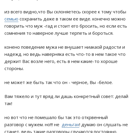
из всего видно,что Вы склоняетесь скорее к тому чтобы
семью
сохранить даже в таком ее виде. конечно можно
говорить что муж -гад и стоит его бросить, но если есть
сомнения то наверное лучше терпеть и бороться.
конено поведение мужа не внушает ниакаой радости и
надежд. но ведь наверняка есть что-то в нем такое что
держит Вас возле него, есть в нем какие-то хороше
стороны.
не может же быть так что он - черное, Вы -белое.
Вам тяжело и тут вряд ли дашь конкретный совет: делай
так!
но вот что не помешало бы так это открвенный
разговор с мужем. но!!! не
деньгах
! думаю он слушать не
станет, ведь такие разговоры случаются постоянно.