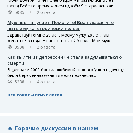
Моей дочери 15 лет.С её отцом мы развелись 5 лет
назад.Всё это время живём вдвоём.Я старалась как...
5085
2 ответа
Муж пьет и гуляет. Помогите! Врач сказал что
пить ему категорически нельзя
Здравствуйте!Мне 29 лет, моему мужу 28 лет. Мы
женаты 3.5 года. У нас есть сын 2,5 года. Мой муж...
3508
2 ответа
Как выйти из депрессии? Я стала задумываться о
смерти
В феврале 2009 бросил любимый человек(ушел к друго),я
была беременна.очень тяжело перенесла...
5238
4 ответа
Все советы психологов
🔥 Горячие дискуссии в нашем