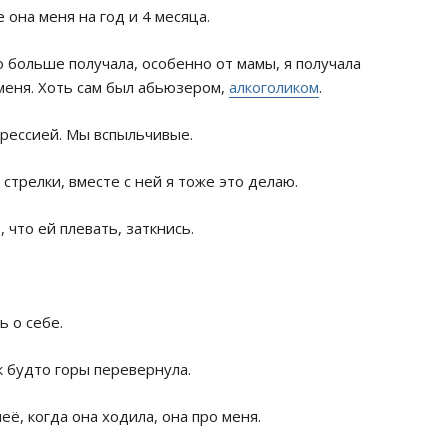
 она меня на год и 4 месяца.
о больше получала, особенно от мамы, я получала
меня. Хоть сам был абьюзером,
алкоголиком
.
агрессией. Мы вспыльчивые.
стрелки, вместе с ней я тоже это делаю.
 что ей плевать, заткнись.
ь о себе.
к будто горы перевернула.
её, когда она ходила, она про меня.