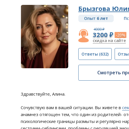
Брызгова Юли
Опыт
6 лет
Пс
4000 ₽
3200 ₽
-20%
скидка на сайте
Ответы
(632)
Отзы
Смотреть пр
Здравствуйте, Алина.
Сочувствую вам в вашей ситуации. Вы живете в
се
анамнез отягощен тем, что один из родителей- о
психологические границы размыты и регулярно на
сестрами-сиблингами, проблемы с регуляцией эмоци