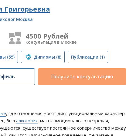
я Григорьевна
ихолог Москва
4500 Рублей
Консультация в Москве
вы
(55)
Дипломы
(8)
Публикации
(1)
офиль
Получить консультацию
мье
, где отношения носят дисфункциональный характер:
тец был
алкоголик
, мать- эмоционально незрелая,
рушаются, существует постоянное соперничество между
й, как итог- импульсивное поведение, т.е жизнь в