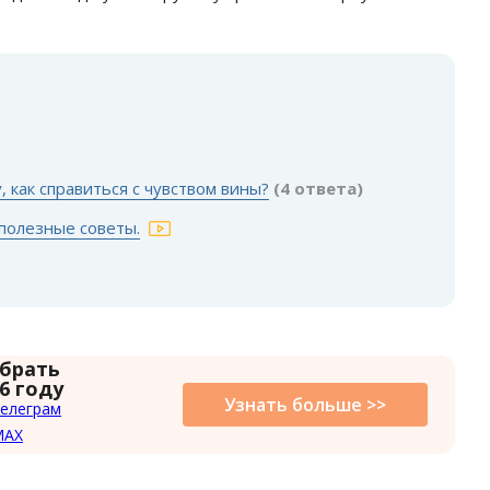
:
 как справиться с чувством вины?
(4 ответа)
полезные советы.
 брать
6 году
Узнать больше >>
елеграм
MAX