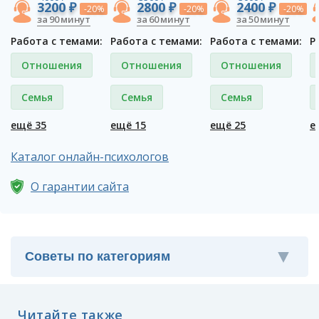
3200 ₽
2800 ₽
2400 ₽
-20%
-20%
-20%
за 90 минут
за 60 минут
за 50 минут
Работа с темами:
Работа с темами:
Работа с темами:
Р
Отношения
Отношения
Отношения
Семья
Семья
Семья
ещё 35
ещё 15
ещё 25
е
Каталог онлайн-психологов
О гарантии сайта
Читайте также