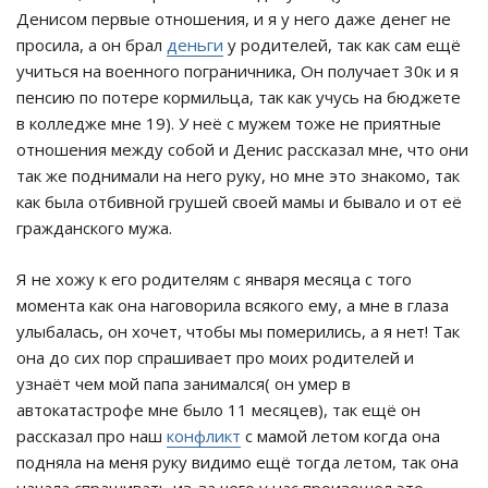
Денисом первые отношения, и я у него даже денег не
просила, а он брал
деньги
у родителей, так как сам ещё
учиться на военного пограничника, Он получает 30к и я
пенсию по потере кормильца, так как учусь на бюджете
в колледже мне 19). У неё с мужем тоже не приятные
отношения между собой и Денис рассказал мне, что они
так же поднимали на него руку, но мне это знакомо, так
как была отбивной грушей своей мамы и бывало и от её
гражданского мужа.
Я не хожу к его родителям с января месяца с того
момента как она наговорила всякого ему, а мне в глаза
улыбалась, он хочет, чтобы мы померились, а я нет! Так
она до сих пор спрашивает про моих родителей и
узнаёт чем мой папа занимался( он умер в
автокатастрофе мне было 11 месяцев), так ещё он
рассказал про наш
конфликт
с мамой летом когда она
подняла на меня руку видимо ещё тогда летом, так она