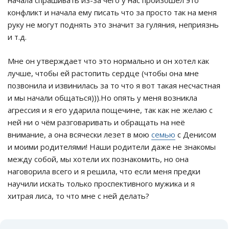
начала спрашивать из-за чего у нас произошел это
конфликт и начала ему писать что за просто так на меня
руку не могут поднять это значит за гуляния, неприязнь
и т.д.
Мне он утверждает что это нормально и он хотел как
лучше, чтобы ей растопить сердце (чтобы она мне
позвонила и извинилась за то что я вот такая несчастная
и мы начали общаться))).Но опять у меня возникла
агрессия и я его ударила пощечине, так как не желаю с
ней ни о чём разговаривать и обращать на неё
внимание, а она всячески лезет в мою
семью
с Денисом
и моими родителями! Наши родители даже не знакомы
между собой, мы хотели их познакомить, но она
наговорила всего и я решила, что если меня предки
научили искать только проспективного мужика и я
хитрая лиса, то что мне с ней делать?