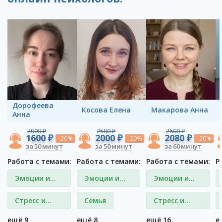
Дорофеева
Косова Елена
Макарова Анна
Анна
2000 ₽
2500 ₽
2600 ₽
1600 ₽
2000 ₽
2080 ₽
-20%
-20%
-20%
за 50 минут
за 50 минут
за 60 минут
Работа с темами:
Работа с темами:
Работа с темами:
Р
Эмоции и
Эмоции и
Эмоции и
чувства
чувства
чувства
Стресс и
Семья
Стресс и
депрессия
депрессия
ещё 9
ещё 8
ещё 16
е