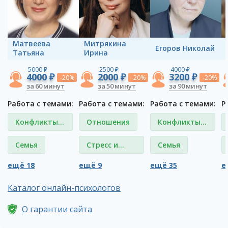
Матвеева
Митрякина
Егоров Николай
Татьяна
Ирина
5000 ₽
2500 ₽
4000 ₽
4000 ₽
2000 ₽
3200 ₽
-20%
-20%
-20%
за 60 минут
за 50 минут
за 90 минут
Работа с темами:
Работа с темами:
Работа с темами:
Р
Конфликты
Отношения
Конфликты
на работе
на работе
Семья
Стресс и
Семья
депрессия
ещё 18
ещё 9
ещё 35
е
Каталог онлайн-психологов
О гарантии сайта