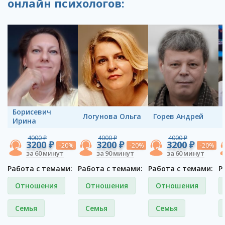
онлайн психологов:
Борисевич
Логунова Ольга
Горев Андрей
Ирина
4000 ₽
4000 ₽
4000 ₽
3200 ₽
3200 ₽
3200 ₽
-20%
-20%
-20%
за 60 минут
за 90 минут
за 60 минут
Работа с темами:
Работа с темами:
Работа с темами:
Р
Отношения
Отношения
Отношения
Семья
Семья
Семья