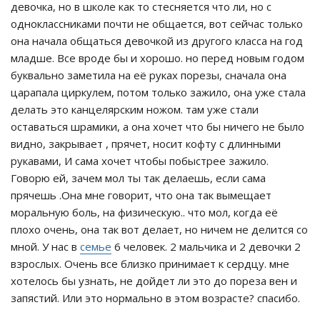
девочка, но в школе как то стесняется что ли, но с
одноклассниками почти не общается, вот сейчас только
она начала общаться девочкой из другого класса на год
младше. Все вроде бы и хорошо. но перед новым годом
буквально заметила на её руках порезы, сначала она
царапала циркулем, потом только зажило, она уже стала
делать это канцелярским ножом. там уже стали
оставаться шрамики, а она хочет что бы ничего не было
видно, закрывает , прячет, носит кофту с длинными
рукавами, И сама хочет чтобы побыстрее зажило.
Говорю ей, зачем мол ты так делаешь, если сама
прячешь .Она мне говорит, что она так вымещает
моральную боль, на физическую.. что мол, когда её
плохо очень, она так вот делает, но ничем не делится со
мной. У нас в
семье
6 человек. 2 мальчика и 2 девочки 2
взрослых. Очень все близко принимает к сердцу. мне
хотелось бы узнать, не дойдет ли это до пореза вен и
запястий. Или это нормально в этом возрасте? спасибо.