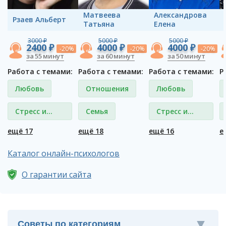
Матвеева
Александрова
Рзаев Альберт
Татьяна
Елена
3000 ₽
5000 ₽
5000 ₽
2400 ₽
4000 ₽
4000 ₽
-20%
-20%
-20%
за 55 минут
за 60 минут
за 50 минут
Работа с темами:
Работа с темами:
Работа с темами:
Р
Любовь
Отношения
Любовь
Стресс и
Семья
Стресс и
депрессия
депрессия
ещё 17
ещё 18
ещё 16
е
Каталог онлайн-психологов
О гарантии сайта