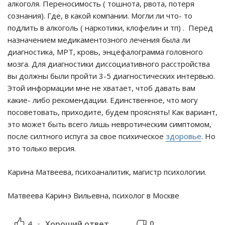
алкоголя. Переносимость ( тошнота, рвота, потеря
сознания). Где, в какой компании. Могли ли что- то
подлить в алкоголь ( наркотики, клофелин и тп) . Перед
назначением медикаментозного лечения была ли
диагностика, МРТ, кровь, энцефалограмма головного
мозга. Для диагностики диссоциативного расстройства
вы должны были пройти 3-5 диагностических интервью.
Этой информации мне не хватает, чтоб давать вам
какие- либо рекомендации. Единственное, что могу
посоветовать, приходите, будем прояснять! Как вариант,
это может быть всего лишь невротическим симптомом,
после силтного испуга за свое психическое
здоровье
. Но
это только версия.
Карина Матвеева, психоаналитик, магистр психологии.
Матвеева Каринэ Вильевна, психолог в Москве
0
4
Хороший ответ