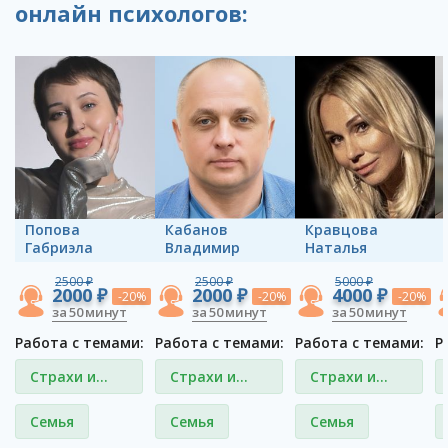
онлайн психологов:
Попова
Кабанов
Кравцова
Габриэла
Владимир
Наталья
2500 ₽
2500 ₽
5000 ₽
2000 ₽
2000 ₽
4000 ₽
-20%
-20%
-20%
за 50 минут
за 50 минут
за 50 минут
Работа с темами:
Работа с темами:
Работа с темами:
Р
Страхи и
Страхи и
Страхи и
фобии
фобии
фобии
Семья
Семья
Семья