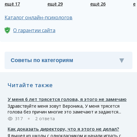
ещё 17
ещё 29
ещё 26
е
Каталог онлайн-психологов
О гарантии сайта
Читайте также
У меня 6 лет трясется голова, я этого не замечаю
Здравствуйте меня зовут Вероника, У меня трясется
голова без причин многие это замечают и задаются...
317
2 ответа
Как доказать директору, что я этого не делал?
Я вышел из школы с однокласником и начали играть с