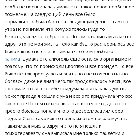
особо не нервничала,думала это такое новое необычное
похмелье.На следующий день все было
нормально,забыла.А вот на следующий день...с самого
утра не понимала что хочу,хотелось куда то
бежать,мысли не собранные.Потом начались мысли что
вдруг это не моя жизнь,тело как будто растворилось,все
было как во сне я не понимала что со мной,была
паника
...думала это алкоголь ещё остался в организме и
поэтому что то происходит,посплю и все пройдёт.Но все
было не так,проснулась и опять во сне и очень сильно
боялась даже не зная чего,так продолжалось месяц,все
говорили что я это себе придумала и я начала думать
может правда я сошла с ума и все это придумала что все
как во сне.Потом начала читать в интернете,до этого
просто боялась,поняла что это деарелизация.Через
недели 2 она сама как то прошла.потом начала мучать
навязчивая мысль вдруг я это не я.пошла к
психотерапевту она выписала мне только таблетки и