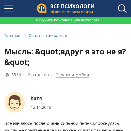
ВСЕ ПСИХОЛОГИ
18 лет помогаем людям
👉
Получить консультацию психолога
Главная
Советы психологов
Мысль: &quot;вдруг я это не я?
&quot;
3566
2 ответов
Страхи и фобии
Катя
12.11.2016
Все началось после очень сильной пьянки,проснулась
мысли не понятные,все как во сне,ходила так весь день