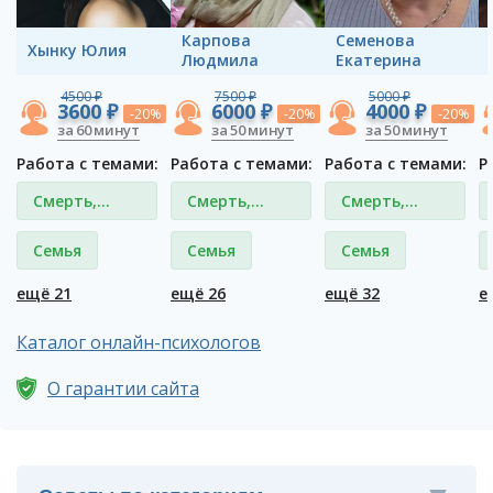
Карпова
Семенова
Хынку Юлия
Людмила
Екатерина
4500 ₽
7500 ₽
5000 ₽
3600 ₽
6000 ₽
4000 ₽
-20%
-20%
-20%
за 60 минут
за 50 минут
за 50 минут
Работа с темами:
Работа с темами:
Работа с темами:
Р
Смерть,
Смерть,
Смерть,
потеря
потеря
потеря
Семья
Семья
Семья
близкого
близкого
близкого
ещё 21
ещё 26
ещё 32
е
Каталог онлайн-психологов
О гарантии сайта