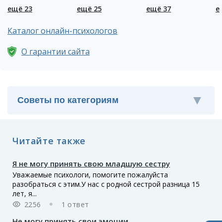
депрессия
ещё 23
ещё 25
ещё 37
е
Каталог онлайн-психологов
О гарантии сайта
Читайте также
Я не могу принять свою младшую сестру
Уважаемые психологи, помогите пожалуйста
разобраться с этим.У нас с родной сестрой разница 15
лет, я...
2256
1 ответ
Не могу принять свои эмоции