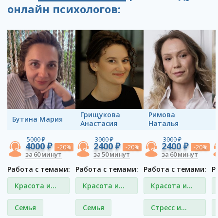
онлайн психологов:
Грищукова
Римова
Бутина Мария
Анастасия
Наталья
5000 ₽
3000 ₽
3000 ₽
4000 ₽
2400 ₽
2400 ₽
-20%
-20%
-20%
за 60 минут
за 50 минут
за 60 минут
Работа с темами:
Работа с темами:
Работа с темами:
Р
Красота и
Красота и
Красота и
внешность
внешность
внешность
Семья
Семья
Стресс и