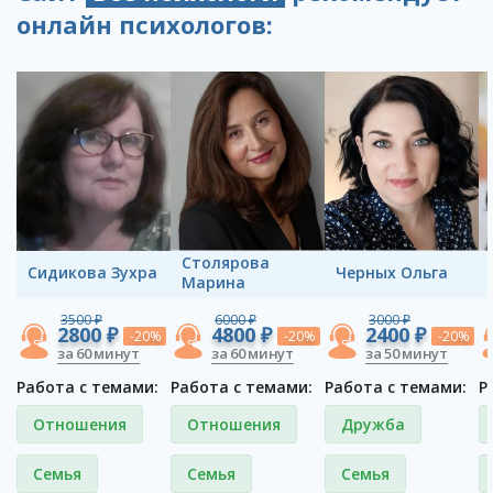
онлайн психологов:
Столярова
Сидикова Зухра
Черных Ольга
Марина
3500 ₽
6000 ₽
3000 ₽
2800 ₽
4800 ₽
2400 ₽
-20%
-20%
-20%
за 60 минут
за 60 минут
за 50 минут
Работа с темами:
Работа с темами:
Работа с темами:
Р
Отношения
Отношения
Дружба
Семья
Семья
Семья