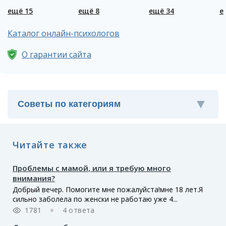
ещё 15
ещё 8
ещё 34
е
Каталог онлайн-психологов
О гарантии сайта
Читайте также
Проблемы с мамой, или я требую много
внимания?
Добрый вечер. Помогите мне пожалуйста!мне 18 лет.Я
сильно заболела по женски не работаю уже 4...
1781
4 ответа