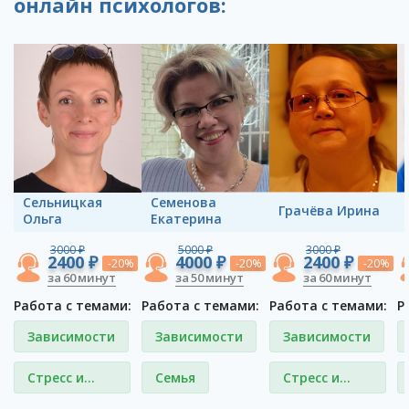
онлайн психологов:
Сельницкая
Семенова
Грачёва Ирина
Ольга
Екатерина
3000 ₽
5000 ₽
3000 ₽
2400 ₽
4000 ₽
2400 ₽
-20%
-20%
-20%
за 60 минут
за 50 минут
за 60 минут
Работа с темами:
Работа с темами:
Работа с темами:
Р
Зависимости
Зависимости
Зависимости
Стресс и
Семья
Стресс и
депрессия
депрессия