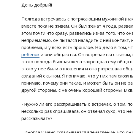
День добрый!
Полгода встречаюсь с потрясающим мужчиной (нам 
вместе пока не живем. Он был женат 4 года, развел
этом почти что сразу, развелись из-за того, что о
неприемлемо, он пытался наладить с ней контакт, н
проблема, и у всех есть прошлое. Но дело в том,
ребенок
и они общаются. Он встречается с сыном, 
этого полгода бывшая жена запрещала ему общаться
этого у нее были отношения и она разрешала обще
свиданий с сыном. Я понимаю, что у них там сложн
понимаю, почему они такие, и может быть он не ра
другой стороны, с не очень хорошей стороны. В свя
- нужно ли его расспрашивать о встречах, о том, 
несколько раз спрашивала, он отвечал сухо, что н
рассказывать?
- Иногда у меня складывается впечатление, что он