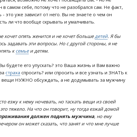
н в самом себе, потому что не разобрался сам. Не факт,
 - это уже зависит от него. Вы не знаете о чем он
есть ли что вообще скрывать и умалчивать.
не хочет опять женится и не хочет больше
детей
. Я бы
юсь задавать эти вопросы. Но с другой стороны, я не
опять к
семье
и детям.
 Вы будете его упускать? это Ваша жизнь и Вам важно
-за
страха
спросить? или спросить и все узнать и ЗНАТЬ к
ти вещи НУЖНО обсуждать, а не додумывать за мужчину
асто езжу к нему ночевать, но таскать вещи из своей
 это тяжело. На что он говорит, ну тогда езжай домой
 проживания должен поднять мужчина
, но ему
 вечером он может сказать, что занят и что мне лучше