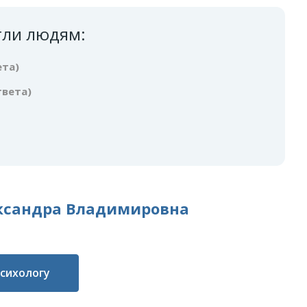
гли людям:
ета)
твета)
ксандра Владимировна
психологу