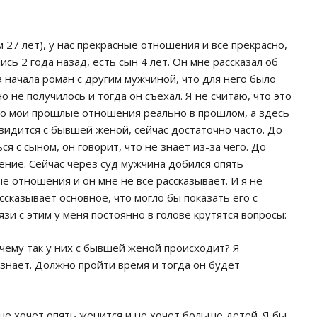
27 лет), у нас прекрасные отношения и все прекрасно,
ись 2 года назад, есть сын 4 лет. Он мне рассказал об
на начала роман с другим мужчиной, что для него было
о не получилось и тогда он съехал. Я не считаю, что это
 что мои прошлые отношения реально в прошлом, а здесь
видится с бывшей женой, сейчас достаточно часто. До
 с сыном, он говорит, что не знает из-за чего. До
ние. Сейчас через суд мужчина добился опять
ые отношения и он мне не все рассказывает. И я не
ссказывает основное, что могло бы показать его с
зи с этим у меня постоянно в голове крутятся вопросы:
почему так у них с бывшей женой происходит? Я
е знает. Должно пройти время и тогда он будет
 не хочет опять женится и не хочет больше детей. Я бы