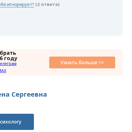
ебя игнорирует?
(2 ответа)
 брать
6 году
Узнать больше >>
елеграм
MAX
на Сергеевна
психологу