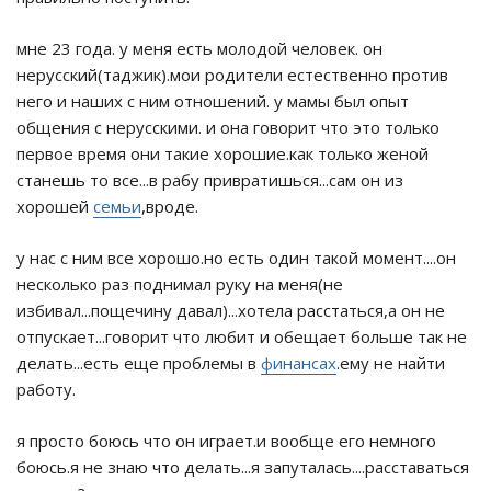
мне 23 года. у меня есть молодой человек. он
нерусский(таджик).мои родители естественно против
него и наших с ним отношений. у мамы был опыт
общения с нерусскими. и она говорит что это только
первое время они такие хорошие.как только женой
станешь то все...в рабу привратишься...сам он из
хорошей
семьи
,вроде.
у нас с ним все хорошо.но есть один такой момент....он
несколько раз поднимал руку на меня(не
избивал...пощечину давал)...хотела расстаться,а он не
отпускает...говорит что любит и обещает больше так не
делать...есть еще проблемы в
финансах
.ему не найти
работу.
я просто боюсь что он играет.и вообще его немного
боюсь.я не знаю что делать...я запуталась....расставаться