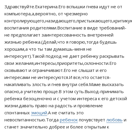
Здравствуйте.Екатерина.Его вспышки гнева идут не от
компьютера,а,вероятно, от чрезмерно
контролирующего,назидающего,пристыжающего,критику
воспитания родителями.Воспитание в виде требований-
не предполагает заинтересованность внетренней
жизнью ребенка.(Делай,что я говорю,тогда будешь
хорошим,а что ты там думаешь-меня не
интересует).Такой подход не дает ребенку раскрывать
свои желания,интересы,приоритеты,склонности.Его
сковывают и ограничивают.Его не слышат и его
интересами не интересуются.И все,что остается-
накапливать злость и гнев внутри себя.Маме высказать
опасно,а учителю проще.В этом суть.Выход-принимать
ребенка безоценочно и с учетом интереса к его детской
жизни.давать право на радость и проявление
спонтанных
эмоций
.А не считать это
невоспитанностью.Тогда
ребенок
почувствует
любовь
и
станет значительно добрее и более открытым к