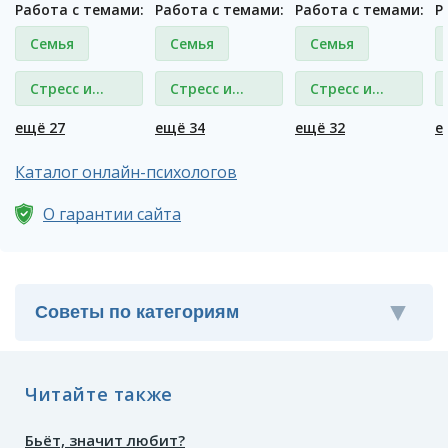
Работа с темами:
Работа с темами:
Работа с темами:
Р
Семья
Семья
Семья
Стресс и
Стресс и
Стресс и
депрессия
депрессия
депрессия
ещё 27
ещё 34
ещё 32
е
Каталог онлайн-психологов
О гарантии сайта
Читайте также
Бьёт, значит любит?