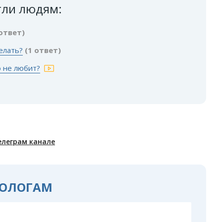
гли людям:
 ответ)
делать?
(1 ответ)
о не любит?
елеграм канале
ОЛОГАМ