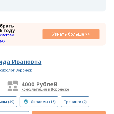
 брать
6 году
Узнать больше >>
елеграм
MAX
ида Ивановна
сихолог Воронеж
4000 Рублей
Консультация в Воронеже
ывы
(49)
Дипломы
(15)
Тренинги
(2)