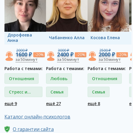
Дорофеева
Чабаненко Алла
Косова Елена
Анна
2000 ₽
3000 ₽
2500 ₽
1600 ₽
2400 ₽
2000 ₽
-20%
-20%
-20%
за 50 минут
за 50 минут
за 50 минут
Работа с темами:
Работа с темами:
Работа с темами:
Р
Отношения
Любовь
Отношения
Стресс и
Семья
Семья
депрессия
ещё 9
ещё 27
ещё 8
е
Каталог онлайн-психологов
О гарантии сайта