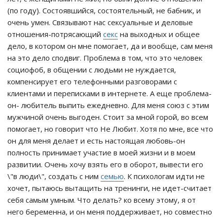
(по году). Состоявшийся, состоятельный, не бабник, и
очень умен. Связывают нас сексуальные и деловые
отношения-потрясающий
секс
на выходных и общее
дело, в котором он мне помогает, да и вообще, сам меня
на это дело сподвиг. Проблема в том, что это человек
социофоб, в общении с людьми не нуждается,
компенсирует его телефонными разговорами с
клиентами и переписками в интернете. А еще проблема-
он- любитель выпить ежедневно. Для меня союз с этим
мужчиной очень выгоден. Стоит за мной горой, во всем
помогает, но говорит что Не Любит. Хотя по мне, все что
он для меня делает и есть настоящая любовь-он
полность принимает участие в моей жизни и в моем
развитии. Очень хочу взять его в оборот, вывести его
\"в люди\", создать с ним
семью
. К психологам идти не
хочет, пытаюсь вытащить на тренинги, не идет-считает
себя самым умным. Что делать? ко всему этому, я от
него беременна, и он меня поддерживает, но совместно