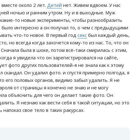
вместе около 2 лет.
Детей
нет. Живем вдвоем. У нас
дней ночью и ранним утром. Ну и в выходные. Муж
л какие-то новые эксперименты, чтобы разнообразить
 было интересно а он получал то, о чем с предыдущими
ывать что-то новое. В первый год
секс
был каждый день,
о, но всегда когда захочется кому-то из нас. То, что он
 Сначала была в шоке, потом всё-таки смирилась с этим,
огда я увидела что он зарегистрировался на сайте,
ет фото других пользователей-я не знала как к этому
 скандал. Он удалил фото. и спустя примерно полгода, я
 его половых органов, видимо забыл удалить. Я не
пароля от страницы я конечно не знаю и не могу
сила объяснить для чего он делает такие фото. Он
алить. Я незнаю как вести себя в такой ситуации, но это
 напоказ свое тело в таких ракурсах.
: