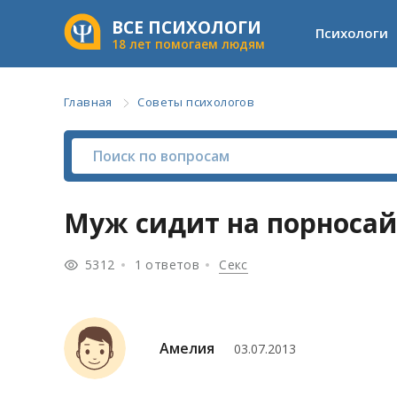
ВСЕ ПСИХОЛОГИ
Психологи
18 лет помогаем людям
Главная
Советы психологов
Муж сидит на порносай
5312
1 ответов
Секс
Амелия
03.07.2013