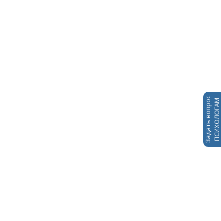
Задать вопрос
ПСИХОЛОГАМ