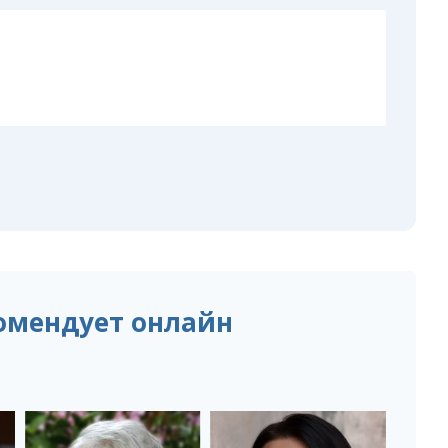
омендует онлайн