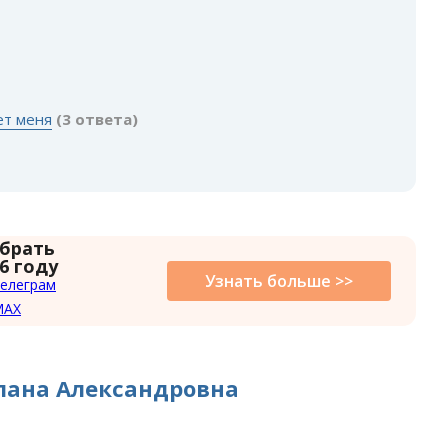
ет меня
(3 ответа)
 брать
6 году
Узнать больше >>
елеграм
MAX
лана Александровна