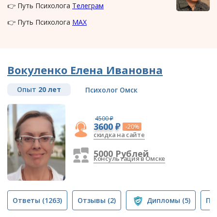
👉 Путь Психолога
Телеграм
👉 Путь Психолога
MAX
Вокуленко Елена Ивановна
Опыт
20 лет
Психолог Омск
4500 ₽
3600 ₽
-20%
скидка на сайте
5000 Рублей
Консультация в Омске
Ответы
(1263)
Отзывы
(2)
Дипломы
(5)
Пу