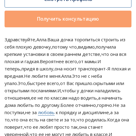
Получить консультацию
Здравствуйте,Алла.Ваша дочка торопиться строить из
себя плохую девочку,потому что,видимо,получила
крепкие установки в своем раннем детстве,что она вся
плохая и гадкая.Вероятнее всего,от мамы.И
теперь,придя в школу,она носит транспорант-Я плохая и
вредная.Не любите меня.Алла.Это не с неба
упало.Это,быстрее всего,от Вас пришло.скрытыми или
открытыми посланиями.И,чтобы у дочки наладились
отношения,ее не по классам надо водить,а начинать
дома любить по другому.Более отчаянно,горячо.Не за
поступки,не за
любовь
к порядку и дисциплине,а за
то,что она есть на свете и за то,что родилась.Когда она
поверит,что ее любят просто так,она станет
уверенной,что ее не могут не любить в классе.И