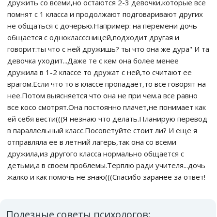
дружить со всеми,но остаются 2-3 девочки,которые все
помнят с 1 класса и продолжают подговаривают других
не общаться с дочерью.Например: на перемени дочь
общается с однокласссницей,подходит другая и
говорит:ты что с ней дружишь? ты что она же дура" И та
девочка уходит...Даже те с кем она более менее
дружила в 1-2 классе то дружат с ней,то считают ее
врагом.Если что то в классе пропадает,то все говорят на
нее.Потом выясняется что она не при чем.а все равно
все косо смотрят.Она постоянно плачет,не понимает как
ей себя вести(((Я незнаю что делать.Планирую перевод
в параллельный класс.Посоветуйте стоит ли? И еще я
отправляла ее в летний лагерь,так она со всеми
дружила,из другого класса нормально общается с
детьми,а в своем проблемы.Терплю ради учителя...дочь
жалко и как помочь не знаю(((Спасибо заранее за ответ!
Полезные советы психологов: