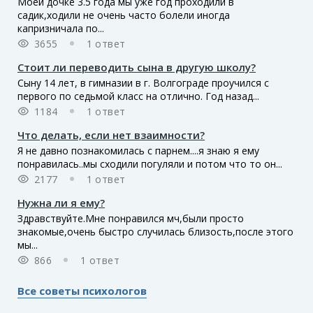
Моей дочке 3.5 года мы уже год проходили в
садик,ходили не очень часто болели иногда
капризничала по...
3655
1 ответ
Стоит ли переводить сына в другую школу?
Сыну 14 лет, в гимназии в г. Волгограде проучился с
первого по седьмой класс на отлично. Год назад...
1184
1 ответ
Что делать, если нет взаимности?
Я не давно познакомилась с парнем....я знаю я ему
понравилась..мы сходили погуляли и потом что то он...
2177
1 ответ
Нужна ли я ему?
Здравствуйте.Мне понравился мч,были просто
знакомые,очень быстро случилась близость,после этого
мы...
866
1 ответ
Все советы психологов