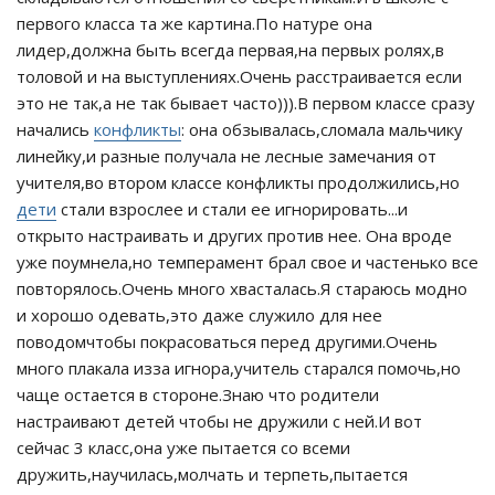
первого класса та же картина.По натуре она
лидер,должна быть всегда первая,на первых ролях,в
толовой и на выступлениях.Очень расстраивается если
это не так,а не так бывает часто))).В первом классе сразу
начались
конфликты
: она обзывалась,сломала мальчику
линейку,и разные получала не лесные замечания от
учителя,во втором классе конфликты продолжились,но
дети
стали взрослее и стали ее игнорировать...и
открыто настраивать и других против нее. Она вроде
уже поумнела,но темперамент брал свое и частенько все
повторялось.Очень много хвасталась.Я стараюсь модно
и хорошо одевать,это даже служило для нее
поводомчтобы покрасоваться перед другими.Очень
много плакала изза игнора,учитель старался помочь,но
чаще остается в стороне.Знаю что родители
настраивают детей чтобы не дружили с ней.И вот
сейчас 3 класс,она уже пытается со всеми
дружить,научилась,молчать и терпеть,пытается