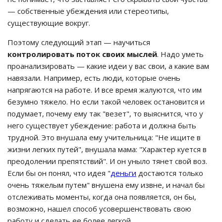
— собственные убеждения или стереотипы,
существующие вокруг.
Поэтому следующий этап — научиться
контролировать поток своих мыслей
. Надо уметь
проанализировать — какие идеи у вас свои, а какие вам
навязали. Например, есть люди, которые очень
напрягаются на работе. И все время жалуются, что им
безумно тяжело. Но если такой человек остановится и
подумает, почему ему так "везет", то выяснится, что у
него существует убеждение: работа и должна быть
трудной. Это внушала ему учительница: "Не ищите в
жизни легких путей", внушала мама: "Характер куется в
преодолении препятствий". И он уныло тянет свой воз.
Если бы он понял, что идея "
деньги
достаются только
очень тяжелым путем" внушена ему извне, и начал бы
отслеживать моменты, когда она появляется, он бы,
возможно, нашел способ усовершенствовать свою
работу и сделать ее более легкой.