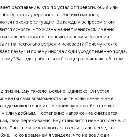
ает расставание. Кто-то устал от тревоги, обид или
работу, стать увереннее в себе или наконец
ряются похожие ситуации. За каждым запросом стоит
явится ясность. Что жизнь начнёт меняться. Именно
сли человек ходит в терапию, почему изменения
одит на несколько встреч и исчезает? Почему кто-то
лает паузу? И почему иногда люди уходят именно тогда,
ажному? За годы работы я всё чаще размышляю об этом.
д жизни. Ему тяжело. Больно. Одиноко. Он устал
е моменты сама возможность быть услышанным уже
, где можно говорить о своих чувствах без страха
ым или удобным. Постепенно напряжение снижается.
ии, свои переживания. Ему становится немного легче. И
ся. Раньше мне казалось, что если стало легче, то
бже. Но со временем я увидела, что не все люди