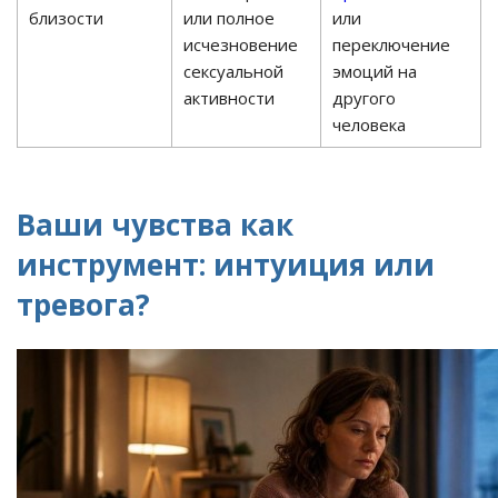
близости
или полное
или
исчезновение
переключение
сексуальной
эмоций на
активности
другого
человека
Ваши чувства как
инструмент: интуиция или
тревога?