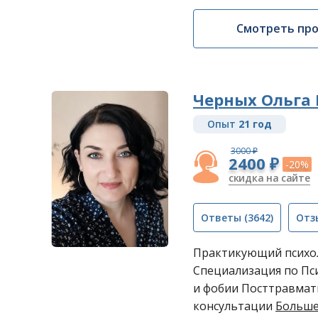
Смотреть пр
Черных Ольга 
Опыт
21 год
3000 ₽
2400 ₽
-20%
скидка на сайте
Ответы
(3642)
Отз
Практикующий психол
Специализация по Пси
и фобии Посттравмат
консультации
Больше