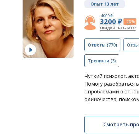
Опыт
13 лет
4000 ₽
3200 ₽
-20%
скидка на сайте
Ответы
(770)
Отзы
Тренинги
(3)
Чуткий психолог, авт
Помогу разобраться в
с проблемами в отнош
одиночества, поиском 
Смотреть пр