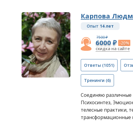
Карпова Людм
Опыт
14 лет
7500 ₽
6000 ₽
-20%
скидка на сайте
Ответы
(1051)
Отз
Тренинги
(6)
Соединяю различные 
Психосинтез, Эмоцио
телесные практики, т
трансформационные 