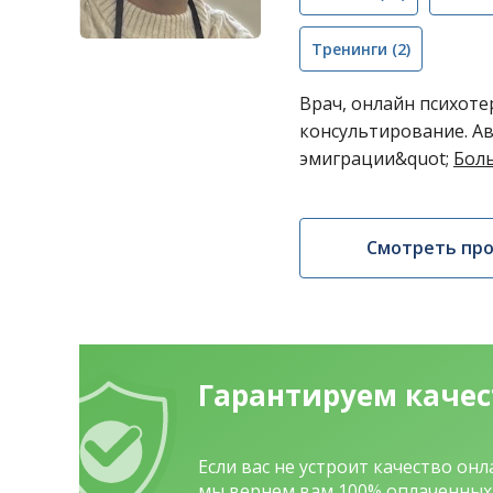
Тренинги
(2)
Врач, онлайн психотер
консультирование. Ав
эмиграции&quot;
Бол
Смотреть пр
Гарантируем каче
Если вас не устроит качество он
мы вернем вам 100% оплаченных 