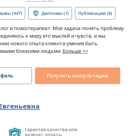
зывы
(447)
Дипломы
(1)
Публикации
(6)
олог и психотерапевт. Моя задача-понять проблему
оединяюсь к миру его мыслей и чувств, и мы
ении нового опыта клиента-умения быть
самыми близкими людьми.
Больше >>
офиль
Получить консультацию
Евгеньевна
Гарантия качества или
возврат оплаты.