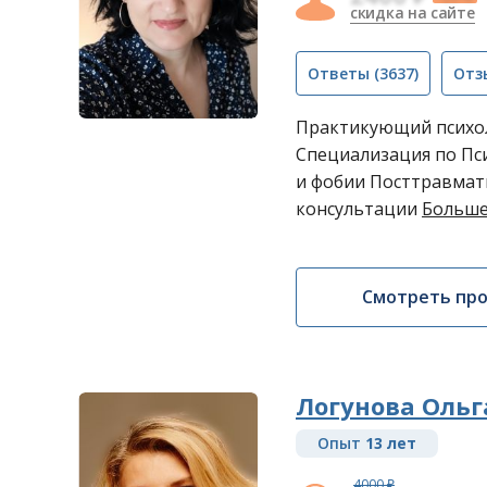
скидка на сайте
Ответы
(3637)
Отз
Практикующий психол
Специализация по Пси
и фобии Посттравмат
консультации
Больше
Смотреть пр
Логунова Ольг
Опыт
13 лет
4000 ₽