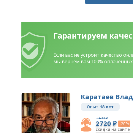
Гарантируем каче
Если вас не устроит качество он
мы вернем вам 100% оплаченных 
Каратаев Вла
Опыт
18 лет
3400 ₽
2720 ₽
-20%
скидка на сайте