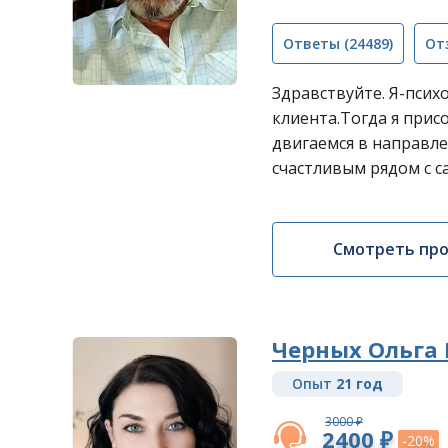
Ответы
(24489)
От
Здравствуйте. Я-псих
клиента.Тогда я прис
двигаемся в направл
счастливым рядом с 
Смотреть пр
Черных Ольга 
Опыт
21 год
3000 ₽
2400 ₽
-20%