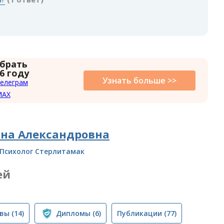
 брать
6 году
Узнать больше >>
елеграм
MAX
ина Александровна
Психолог Стерлитамак
ей
вы
(14)
Дипломы
(6)
Публикации
(77)