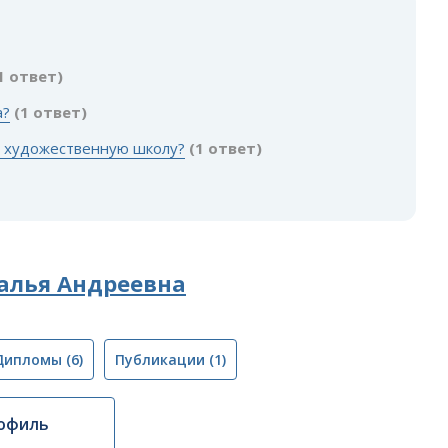
1 ответ)
а?
(1 ответ)
 в художественную школу?
(1 ответ)
алья Андреевна
Дипломы
(6)
Публикации
(1)
офиль