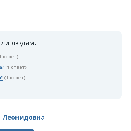
гли людям:
1 ответ)
а?
(1 ответ)
а?
(1 ответ)
а Леонидовна