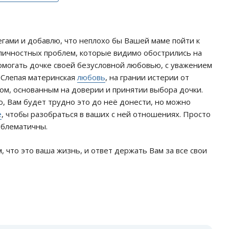
ами и добавлю, что неплохо бы Вашей маме пойти к
и личностных проблем, которые видимо обострились на
помогать дочке своей безусловной любовью, с уважением
лепая материнская
любовь
, на грании истерии от
вом, основанным на доверии и принятии выбора дочки.
ю, Вам будет трудно это до неё донести, но можно
е
, чтобы разобраться в ваших с ней отношениях. Просто
облематичны.
, что это ваша жизнь, и ответ держать Вам за все свои