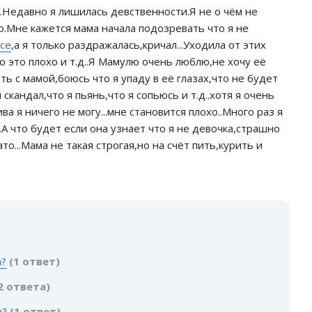
в.Недавно я лишилась девственности.Я не о чём не
.Мне кажется мама начала подозревать что я не
ксе
,а я только раздражалась,кричал...Уходила от этих
о это плохо и т.д..Я Мамулю очень люблю,не хочу её
ь с мамой,боюсь что я упаду в её глазах,что не будет
 скандал,что я пьянь,что я сопьюсь и т.д..хотя я очень
ва я ничего не могу...мне становится плохо..Много раз я
..А что будет если она узнает что я не девочка,страшно
о...Мама не такая строгая,но на счёт пить,курить и
:
а?
(1 ответ)
2 ответа)
а?
(1 ответ)