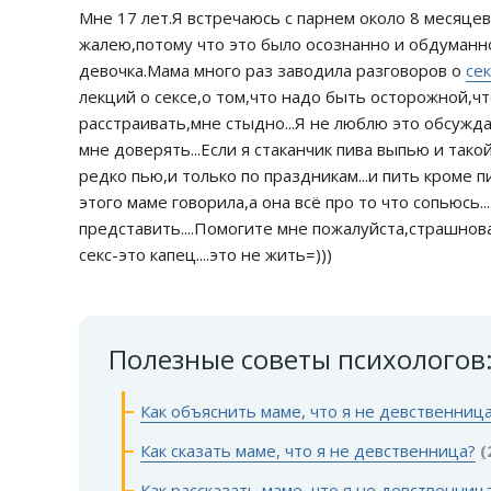
Мне 17 лет.Я встречаюсь с парнем около 8 месяце
жалею,потому что это было осознанно и обдуманно
девочка.Мама много раз заводила разговоров о
се
лекций о сексе,о том,что надо быть осторожной,чт
расстраивать,мне стыдно...Я не люблю это обсуждат
мне доверять...Если я стаканчик пива выпью и такой
редко пью,и только по праздникам...и пить кроме пи
этого маме говорила,а она всё про то что сопьюсь..
представить....Помогите мне пожалуйста,страшноват
секс-это капец....это не жить=)))
Полезные советы психологов
Как объяснить маме, что я не девственниц
Как сказать маме, что я не девственница?
(
Как рассказать маме, что я не девственниц