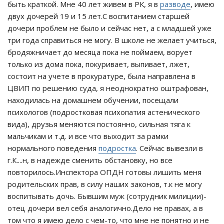
быть краткой. Мне 40 лет живем в РК, я в
разводе
, имею
двух дочерей 19 и 15 лет.С воспитанием старшей
дочери проблем не было и сейчас нет, а с младшей уже
три года справиться не могу. В школе не желает учиться,
бродяжничает до месяца пока не поймаем, ворует
только из дома пока, покуривает, выпивает, лжет,
состоит на учете в прокуратуре, была направлена в
ЦВИП по решению суда, я неоднократно оштрафован,
находилась на домашнем обучении, посещали
психологов (подростковая психопатия астенического
вида), друзья меняются постоянно, сильная тяга к
мальчикам и т.д. и все что выходит за рамки
нормального поведения
подростка
. Сейчас вывезли в
г.К....н, в надежде сменить обстановку, но все
повторилось.Инспектора ОПДН готовы лишить меня
родительских прав, в силу наших законов, т.к не могу
воспитывать дочь. Бывшим муж (сотрудник милиции)-
отец дочери вел себя аналогично.Дело не правах, а в
том что я имею дело с чем-то, что мне не понятно и не