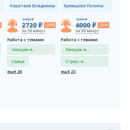
а
Каратаев Владимир
Кривцова Полина
3400 ₽
5000 ₽
2720 ₽
4000 ₽
%
-20%
-20%
за 50 минут
за 90 минут
Работа с темами:
Работа с темами:
Эмоции и
Эмоции и
чувства
чувства
Семья
Стресс и
депрессия
ещё 26
ещё 23