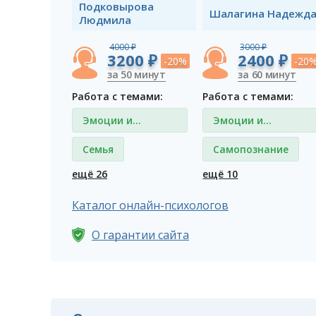
Подковырова
Шалагина Надежд
Людмила
4000 ₽
3000 ₽
3200 ₽
2400 ₽
-20%
-20
за 50 минут
за 60 минут
Работа с темами:
Работа с темами:
Эмоции и
Эмоции и
чувства
чувства
Семья
Самопознание
ещё 26
ещё 10
Каталог онлайн-психологов
О гарантии сайта