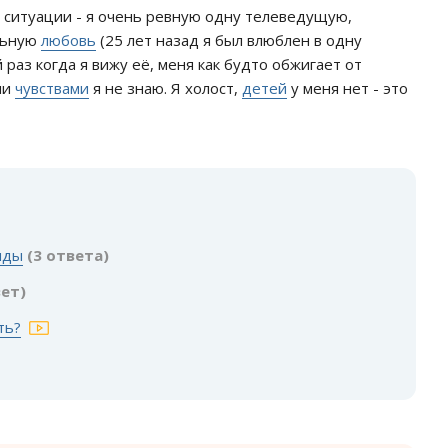
 ситуации - я очень ревную одну телеведущую,
льную
любовь
(25 лет назад я был влюблен в одну
 раз когда я вижу её, меня как будто обжигает от
ми
чувствами
я не знаю. Я холост,
детей
у меня нет - это
:
иды
(3 ответа)
вет)
ть?