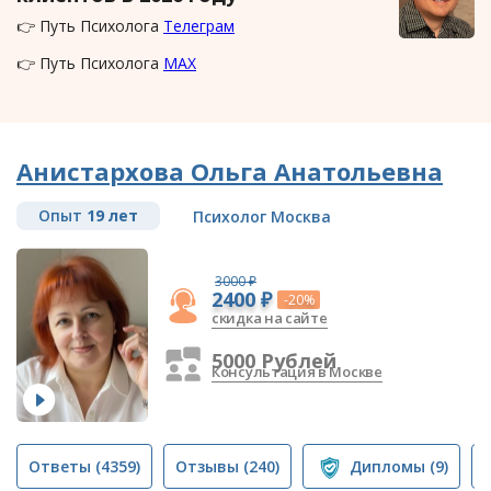
👉 Путь Психолога
Телеграм
👉 Путь Психолога
MAX
Анистархова Ольга Анатольевна
Опыт
19 лет
Психолог Москва
3000 ₽
2400 ₽
-20%
скидка на сайте
5000 Рублей
Консультация в Москве
Ответы
(4359)
Отзывы
(240)
Дипломы
(9)