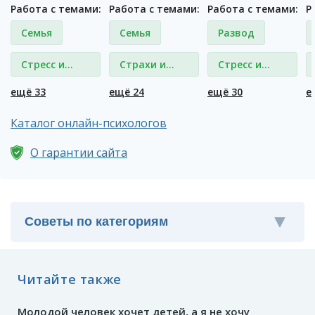
Работа с темами:
Работа с темами:
Работа с темами:
Р
Семья
Семья
Развод
Стресс и
Страхи и
Стресс и
депрессия
фобии
депрессия
ещё 33
ещё 24
ещё 30
е
Каталог онлайн-психологов
О гарантии сайта
Читайте также
Молодой человек хочет детей, а я не хочу