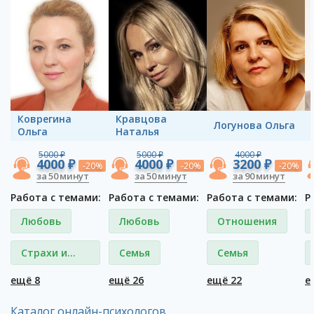
Коврегина
Кравцова
Логунова Ольга
Ольга
Наталья
5000 ₽
5000 ₽
4000 ₽
4000 ₽
4000 ₽
3200 ₽
-20%
-20%
-20%
за 50 минут
за 50 минут
за 90 минут
Работа с темами:
Работа с темами:
Работа с темами:
Р
Любовь
Любовь
Отношения
Страхи и
Семья
Семья
фобии
ещё 8
ещё 26
ещё 22
е
Каталог онлайн-психологов